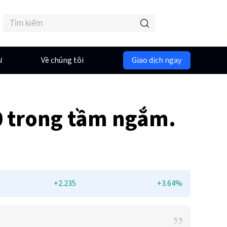
ư
Về chúng tôi
Giao dịch ngay
10 trong tầm ngắm.
+2.235
+3.64%