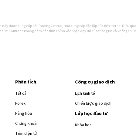
 này được cung cấp bởi Trading Central, nhà cung cấp độc lập, tức bên thứ ba. Điều quan
đầu tư. Mitrade không đảm bảo tính chính xác hoặc đầy đủ của thông tin và không chịu t
Phân tích
Công cụ giao dịch
Tất cả
Lịch kinh tế
Forex
Chiến lược giao dịch
Lớp học đầu tư
Hàng hóa
Chứng khoán
Khóa học
Tiền điện tử