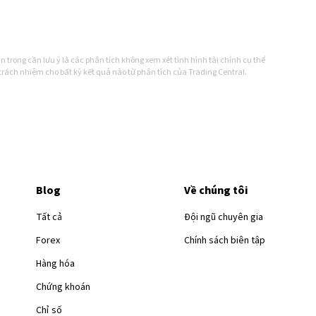
 trọng cần lưu ý là các phân tích không xem xét tình hình tài chính cụ thể
rách nhiệm cho bất kỳ kết quả nào từ phân tích của Trading Central.
Blog
Về chúng tôi
Tất cả
Đội ngũ chuyên gia
Forex
Chính sách biên tập
Hàng hóa
Chứng khoán
Chỉ số