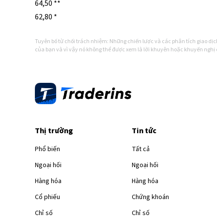
64,50 **
62,80 *
Tuyên bố từ chối trách nhiệm: Những chiến lược và các phân tích giao dịch
của bạn và vì vậy nó không thể được xem là lời khuyên hoặc khuyến nghị 
Thị trường
Tin tức
Phổ biến
Tất cả
Ngoại hối
Ngoại hối
Hàng hóa
Hàng hóa
Cổ phiếu
Chứng khoán
Chỉ số
Chỉ số