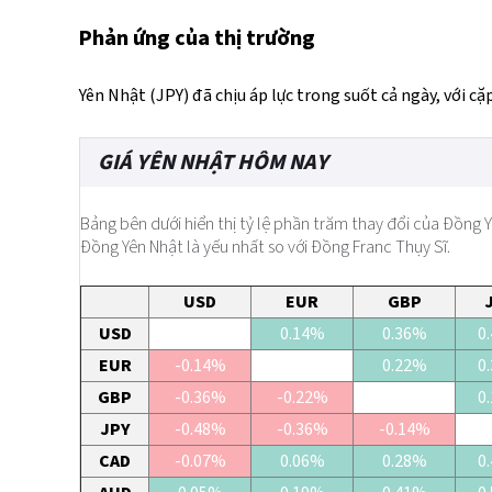
Phản ứng của thị trường
Yên Nhật (JPY) đã chịu áp lực trong suốt cả ngày, với c
GIÁ YÊN NHẬT HÔM NAY
Bảng bên dưới hiển thị tỷ lệ phần trăm thay đổi của Đồng Yê
Đồng Yên Nhật là yếu nhất so với Đồng Franc Thụy Sĩ.
USD
EUR
GBP
USD
0.14%
0.36%
0
EUR
-0.14%
0.22%
0
GBP
-0.36%
-0.22%
0
JPY
-0.48%
-0.36%
-0.14%
CAD
-0.07%
0.06%
0.28%
0