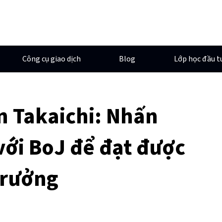
Công cụ giao dịch
Blog
Lớp học đầu t
n Takaichi: Nhấn
ới BoJ để đạt được
trưởng