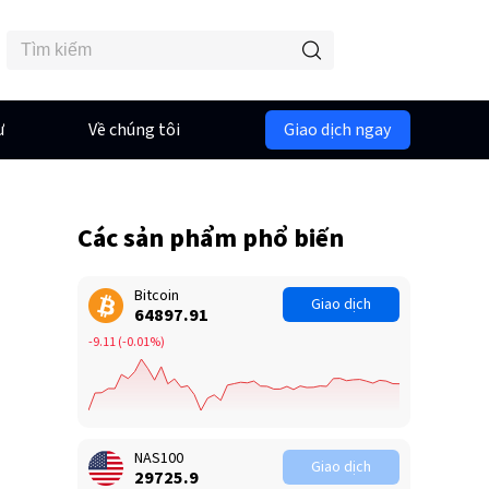
ư
Về chúng tôi
Giao dịch ngay
Các sản phẩm phổ biến
Bitcoin
Giao dịch
64898.01
-9.01
(
-0.01%
)
NAS100
Giao dịch
29725.9