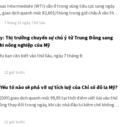
xas Intermediate (WTI) vẫn ở trong vùng tiêu cực sang ngày
ếp, giao dịch quanh mức 82,60$/thùng trong giờ châu Á vào thứ
ô đã mất đà sau khi hy vọng về một giải pháp ngoại giao cho
7 tháng 31 ngày Thứ Sáu
ỹ-Iran được khơi lại.
y: Thị trường chuyển sự chú ý từ Trung Đông sang
hi nông nghiệp của Mỹ
ều bạn cần biết vào thứ Sáu, ngày 7 tháng 8:
22 giờ trước
 Yếu tố nào sẽ phá vỡ sự tích luỹ của Chỉ số đô la Mỹ?
(DXY) giao dịch quanh mức 99,95 tại thời điểm viết bài vào thứ
ông thay đổi trong ngày, khi các nhà đầu tư kiềm chế không
ẽ trước khi công bố báo cáo việc làm tháng 7 của Mỹ.
22 giờ trước