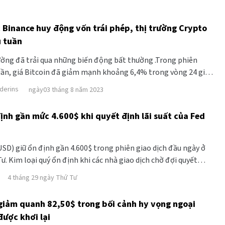
 Binance huy động vốn trái phép, thị trường Crypto
 tuần
ường đã trải qua những biến động bất thường .Trong phiên
uần, giá Bitcoin đã giảm mạnh khoảng 6,4% trong vòng 24 giờ,
 cửa cuối tuần trước là $27.122 xuống mức thấp nhất là
derins
ngày03 tháng 8 năm 2023
 mức giá thấp nhất đã thiết lập trong nhiều tuần.
ịnh gần mức 4.600$ khi quyết định lãi suất của Fed
SD) giữ ổn định gần 4.600$ trong phiên giao dịch đầu ngày ở
ư. Kim loại quý ổn định khi các nhà giao dịch chờ đợi quyết
uan trọng của Cục Dự trữ Liên bang Mỹ (Fed) vào cuối ngày thứ
4 tháng 29 ngày Thứ Tư
giảm quanh 82,50$ trong bối cảnh hy vọng ngoại
được khơi lại