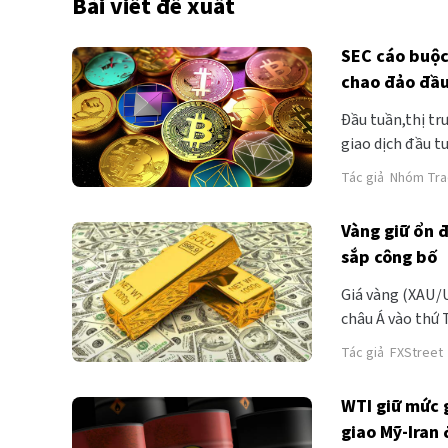
Bài viết đề xuất
SEC cáo buộc
chao đảo đầu
Đầu tuần,thị tr
giao dịch đầu t
từ mức giá đóng
Tác giả
Nhóm Tra
$25.391, đây là
Vàng giữ ổn đ
sắp công bố
Giá vàng (XAU/U
châu Á vào thứ T
định lãi suất q
Tác giả
FXStreet
Tư
WTI giữ mức 
giao Mỹ-Iran 