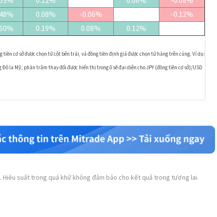
.53%
0.12%
0.06%
-0.08%
.48%
0.08%
-0.06%
-0.12%
.60%
0.19%
0.08%
0.12%
 tiền cơ sở được chọn từ cột bên trái, và đồng tiền định giá được chọn từ hàng trên cùng. Ví dụ:
Đô la Mỹ, phần trăm thay đổi được hiển thị trong ô sẽ đại diện cho JPY (đồng tiền cơ sở)/USD
. Hiệu suất trong quá khứ không đảm bảo cho kết quả trong tương lai.