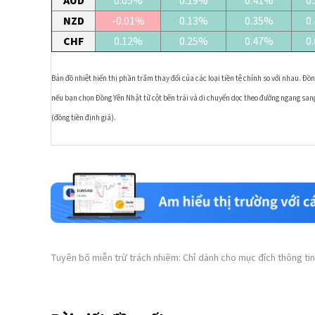
AUD
0.05%
0.19%
0.41%
0
NZD
-0.01%
0.13%
0.35%
0
CHF
0.12%
0.25%
0.47%
0
Bản đồ nhiệt hiển thị phần trăm thay đổi của các loại tiền tệ chính so với nhau. Đồng
nếu bạn chọn Đồng Yên Nhật từ cột bên trái và di chuyển dọc theo đường ngang sang 
(đồng tiền định giá).
Tuyên bố miễn trừ trách nhiệm: Chỉ dành cho mục đích thông tin