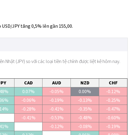
ặp USD/JPY tăng 0,5% lên gần 155,00.
n Nhật (JPY) so với các loại tiền tệ chính được liệt kê hôm nay.
JPY
CAD
AUD
NZD
CHF
.48%
0.07%
-0.05%
0.00%
-0.12%
.36%
-0.06%
-0.19%
-0.13%
-0.25%
.14%
-0.28%
-0.41%
-0.35%
-0.47%
-0.41%
-0.53%
-0.48%
-0.60%
.41%
-0.12%
-0.08%
-0.19%