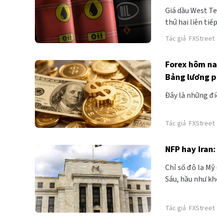
Giá dầu West Te
thứ hai liên ti
Sáu. Giá dầu th
Tác giả
FXStreet
cuộc xung đột M
Forex hôm na
Bảng lương p
Đây là những đi
Tác giả
FXStreet
NFP hay Iran:
Chỉ số đô la Mỹ 
Sáu, hầu như kh
đặt cược mạnh m
Tác giả
FXStreet