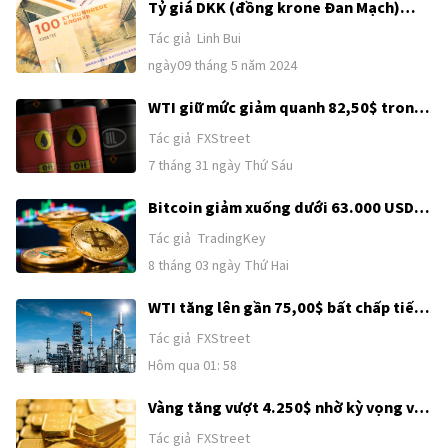
Tỷ giá DKK (đồng krone Đan Mạch)
biến động như thế nào?Những điều cần
Tác giả
Linh Bui
biết và cách đầu tư DKK
ngày09 tháng 5 năm 2024
WTI giữ mức giảm quanh 82,50$ trong
bối cảnh hy vọng ngoại giao Mỹ-Iran
Tác giả
FXStreet
được khơi lại
7 tháng 31 ngày Thứ Sáu
Bitcoin giảm xuống dưới 63.000 USD;
liệu đàm phán Mỹ-Iran có thể đảo
Tác giả
TradingKey
ngược xu hướng giảm?
8 tháng 03 ngày Thứ Hai
WTI tăng lên gần 75,00$ bất chấp tiến
triển ngoại giao ở Trung Đông
Tác giả
FXStreet
Hôm qua 01: 58
Vàng tăng vượt 4.250$ nhờ kỳ vọng về
thỏa thuận Mỹ–Iran
Tác giả
FXStreet