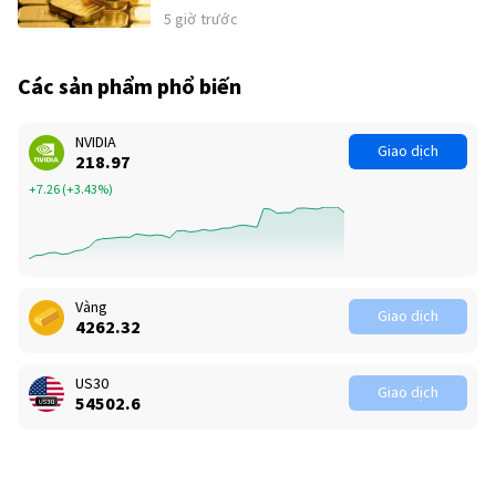
5 giờ trước
Các sản phẩm phổ biến
NVIDIA
Giao dịch
218.97
+7.26
(
+3.43%
)
Vàng
Giao dịch
4262.32
US30
Giao dịch
54502.6