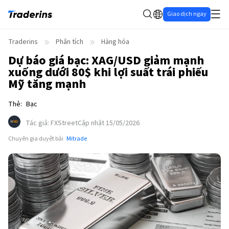
Giao dịch ngay
Traderins
Phân tích
Hàng hóa
Dự báo giá bạc: XAG/USD giảm mạnh
xuống dưới 80$ khi lợi suất trái phiếu
Mỹ tăng mạnh
Thẻ
:
Bạc
Tác giả
:
FXStreet
Cập nhật 15/05/2026
Chuyên gia duyệt bài
Mitrade