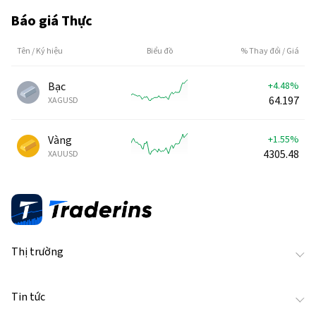
USD.
Báo giá Thực
Tên / Ký hiệu
Biểu đồ
% Thay đổi / Giá
Bạc
+4.47%
64.193
XAGUSD
Vàng
+1.55%
4305.48
XAUUSD
Thị trường
Tin tức