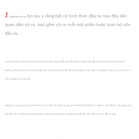
!
Xin lưu ý rằng bất cứ hình thức đầu tư nào đều liên
Cảnh báo rủi ro:
quan đến rủi ro, bao gồm rủi ro mất một phần hoặc
toàn bộ vốn
đầu tư.
Trước khi đưa ra quyết định giao dịch, bạn cần trang bị đầy đủ kiến thức cơ bản, nắm đầy đủ thông tin về xu hướng thị
trường, biết rõ về rủi ro và chi phí tiềm ẩn, thận trọng cân nhắc đối tượng đầu tư, mức độ kinh nghiệm, khẩu vị rủi ro và xin tư
vấn chuyên môn nếu cần.
Ngoài ra, nội dung của bài viết này chỉ là ý kiến cá nhân của tác giả, không nhất thiết có ý nghĩa tư vấn đầu tư. Nội dung của
bài viết này chỉ mang tính tham khảo và độc giả không nên sử dụng bài viết này như bất kỳ cơ sở đầu tư nào.