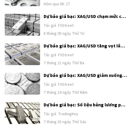
Hôm qua 08: 27
Dự báo giá bạc: XAG/USD chạm mức cao
nhất trong một tháng, hướng tới
Tác giả
FXStreet
62,00$ sau khi bứt phá kỹ thuật
8 tháng 05 ngày Thứ Tư
Dự báo giá bạc: XAG/USD tăng vọt lên
gần 58,20$ khi đà tăng giá dầu tạm
Tác giả
FXStreet
dừng
7 tháng 21 ngày Thứ Ba
Dự báo giá bạc: XAG/USD giảm xuống
gần mức 57,00$ trong bối cảnh căng
Tác giả
FXStreet
thẳng ở Trung Đông
7 tháng 16 ngày Thứ Năm
Dự báo giá bạc: Số liệu bảng lương phi
nông nghiệp hạ nhiệt làm suy yếu kỳ
Tác giả
TradingKey
vọng tăng lãi suất của Fed, giá bạc
7 tháng 03 ngày Thứ Sáu
được kỳ vọng sẽ phục hồi về mức 70