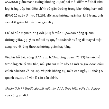
XAG/USD giảm mạnh xuống khoảng 79,00$ tại thời điểm viết bài. Kim
loại trắng tiếp tục điều chỉnh về gần đường trung bình động hàm mũ
(EMA) 20 ngày ở mức 79,26$, để lại xu hướng ngắn hạn khá trung tính
sau đợt giảm từ mức cao gần đây.
Chỉ số sức mạnh tương đối (RSI) ở mức 50,54 dao động quanh
đường giữa, gợi ý sự mất đi sự quyết đoán về hướng đi thay vì một
xung lực rõ ràng theo xu hướng giảm hay tăng.
Về phía hỗ trợ, vùng đường xu hướng tăng quanh 75,83$ là mức hỗ
trợ đáng chú ý đầu tiên, nếu phá vỡ mức này sẽ mở ra giai đoạn điều
chỉnh sâu hơn về 70,00$. Về phía kháng cự, mức cao ngày 13 tháng 5
quanh 89,38$ sẽ vẫn là rào cản chính.
(Phân tích kỹ thuật của bài viết này được thực hiện với sự trợ giúp
của công cụ AI.)