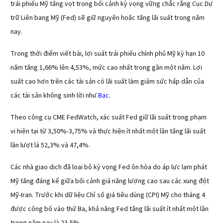
trái phiếu Mỹ tăng vọt trong bối cảnh kỳ vọng vững chắc rằng Cục Dự
trữ Liên bang Mỹ (Fed) sẽ giữ nguyên hoặc tăng lãi suất trong năm
nay.
Trong thời điểm viết bài, lợi suất trái phiếu chính phủ Mỹ kỳ hạn 10
năm tăng 1,66% lên 4,53%, mức cao nhất trong gần một năm. Lợi
suất cao hơn trên các tài sản có lãi suất làm giảm sức hấp dẫn của
các tài sản không sinh lời như
Bạc
.
Theo công cụ CME FedWatch, xác suất Fed giữ lãi suất trong phạm
vi hiện tại từ 3,50%-3,75% và thực hiện ít nhất một lần tăng lãi suất
lần lượt là 52,3% và 47,4%.
Các nhà giao dịch đã loại bỏ kỳ vọng Fed ôn hòa do áp lực lạm phát
Mỹ tăng đáng kể giữa bối cảnh giá năng lượng cao sau các xung đột
Mỹ-Iran. Trước khi dữ liệu Chỉ số giá tiêu dùng (CPI) Mỹ cho tháng 4
được công bố vào thứ Ba, khả năng Fed tăng lãi suất ít nhất một lần