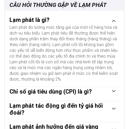
CÂU HỎI THƯỜNG GẶP VỀ LẠM PHÁT
Lạm phát là gì?
Lạm phát đo lường mức tăng giá của một rổ hàng hóa và
dịch vụ tiêu biểu. Lạm phát tiêu đề thường được thể hiện
dưới dạng phần trăm thay đổi theo tháng (hàng tháng) và
theo năm (hàng năm). Lạm phát cốt lõi không bao gồm
các yếu tố dễ biến động hơn như thực phẩm và nhiên liệu
có thể dao động do các yếu tố địa chính trị và theo mùa.
Lạm phát cốt lõi là con số mà các nhà kinh tế tập trung
vào và là mức mà các ngân hàng trung ương nhắm tới,
được giao nhiệm vụ giữ lạm phát ở mức có thể kiểm soát
được, thường là khoảng 2%.
Chỉ số giá tiêu dùng (CPI) là gì?
Chỉ số giá tiêu dùng (CPI) đo lường sự thay đổi giá của
một rổ hàng hóa và dịch vụ trong một khoảng thời gian.
Lạm phát tác động gì đến tỷ giá hối
Chỉ số này thường được thể hiện dưới dạng phần trăm
đoái?
thay đổi theo tháng (hàng tháng) và theo năm (hàng năm).
Mặc dù có vẻ trái ngược với thông thường, lạm phát cao ở
CPI cơ bản là con số mà các ngân hàng trung ương nhắm
một quốc gia sẽ đẩy giá trị đồng tiền của quốc gia đó lên
Lạm phát ảnh hưởng đến giá vàng
đến vì nó không bao gồm các đầu vào thực phẩm và