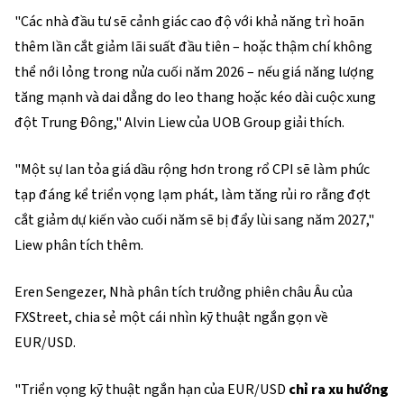
"Các nhà đầu tư sẽ cảnh giác cao độ với khả năng trì hoãn
thêm lần cắt giảm lãi suất đầu tiên – hoặc thậm chí không
thể nới lỏng trong nửa cuối năm 2026 – nếu giá năng lượng
tăng mạnh và dai dẳng do leo thang hoặc kéo dài cuộc xung
đột Trung Đông," Alvin Liew của UOB Group giải thích.
"Một sự lan tỏa giá dầu rộng hơn trong rổ CPI sẽ làm phức
tạp đáng kể triển vọng lạm phát, làm tăng rủi ro rằng đợt
cắt giảm dự kiến vào cuối năm sẽ bị đẩy lùi sang năm 2027,"
Liew phân tích thêm.
Eren Sengezer, Nhà phân tích trưởng phiên châu Âu của
FXStreet, chia sẻ một cái nhìn kỹ thuật ngắn gọn về
EUR/USD.
"Triển vọng kỹ thuật ngắn hạn của EUR/USD
chỉ ra xu hướng