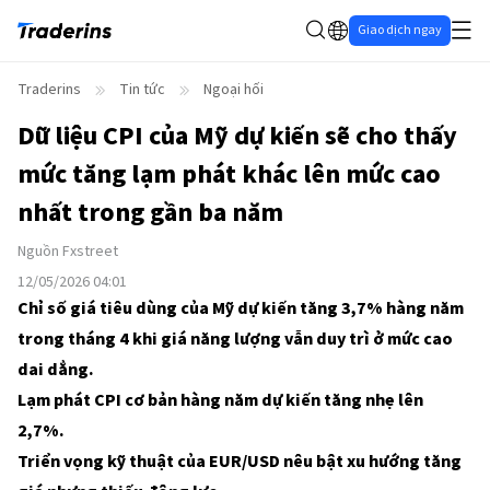
Giao dịch ngay
Traderins
Tin tức
Ngoại hối
Dữ liệu CPI của Mỹ dự kiến sẽ cho thấy
mức tăng lạm phát khác lên mức cao
nhất trong gần ba năm
Nguồn
Fxstreet
12/05/2026 04:01
Chỉ số giá tiêu dùng của Mỹ dự kiến tăng 3,7% hàng năm
trong tháng 4 khi giá năng lượng vẫn duy trì ở mức cao
dai dẳng.
Lạm phát CPI cơ bản hàng năm dự kiến tăng nhẹ lên
2,7%.
Triển vọng kỹ thuật của EUR/USD nêu bật xu hướng tăng