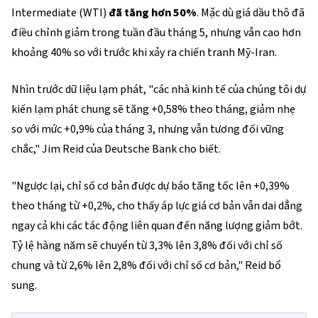
Intermediate (WTI)
đã tăng hơn 50%
. Mặc dù giá dầu thô đã
điều chỉnh giảm trong tuần đầu tháng 5, nhưng vẫn cao hơn
khoảng 40% so với trước khi xảy ra chiến tranh Mỹ-Iran.
Nhìn trước dữ liệu lạm phát, "các nhà kinh tế của chúng tôi dự
kiến lạm phát chung sẽ tăng +0,58% theo tháng, giảm nhẹ
so với mức +0,9% của tháng 3, nhưng vẫn tương đối vững
chắc," Jim Reid của Deutsche Bank cho biết.
"Ngược lại, chỉ số cơ bản được dự báo tăng tốc lên +0,39%
theo tháng từ +0,2%, cho thấy áp lực giá cơ bản vẫn dai dẳng
ngay cả khi các tác động liên quan đến năng lượng giảm bớt.
Tỷ lệ hàng năm sẽ chuyển từ 3,3% lên 3,8% đối với chỉ số
chung và từ 2,6% lên 2,8% đối với chỉ số cơ bản," Reid bổ
sung.