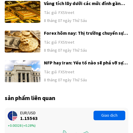
Vàng tích lũy dưới các mức đỉnh gần
đây khi sức mạnh của USD và kỳ vọng
Tác giả
FXStreet
Fed tăng lãi suất kìm hãm đà tăng
8 tháng 07 ngày Thứ Sáu
trước thềm công bố Bảng lương phi
nông nghiệp (NFP) của Mỹ
Forex hôm nay: Thị trường chuyển sự
chú ý từ Trung Đông sang Bảng lương
Tác giả
FXStreet
phi nông nghiệp của Mỹ
8 tháng 07 ngày Thứ Sáu
NFP hay Iran: Yếu tố nào sẽ phá vỡ sự
tích luỹ của Chỉ số đô la Mỹ?
Tác giả
FXStreet
8 tháng 07 ngày Thứ Sáu
sản phẩm liên quan
EUR/USD
Giao dịch
1.15563
+0.00328
(
+0.28%
)