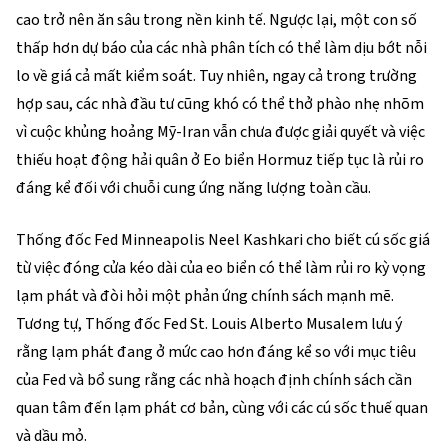
cao trở nên ăn sâu trong nền kinh tế. Ngược lại, một con số
thấp hơn dự báo của các nhà phân tích có thể làm dịu bớt nỗi
lo về giá cả mất kiểm soát. Tuy nhiên, ngay cả trong trường
hợp sau, các nhà đầu tư cũng khó có thể thở phào nhẹ nhõm
vì cuộc khủng hoảng Mỹ-Iran vẫn chưa được giải quyết và việc
thiếu hoạt động hải quân ở Eo biển Hormuz tiếp tục là rủi ro
đáng kể đối với chuỗi cung ứng năng lượng toàn cầu.
Thống đốc Fed Minneapolis Neel Kashkari cho biết cú sốc giá
từ việc đóng cửa kéo dài của eo biển có thể làm rủi ro kỳ vọng
lạm phát và đòi hỏi một phản ứng chính sách mạnh mẽ.
Tương tự, Thống đốc Fed St. Louis Alberto Musalem lưu ý
rằng lạm phát đang ở mức cao hơn đáng kể so với mục tiêu
của Fed và bổ sung rằng các nhà hoạch định chính sách cần
quan tâm đến lạm phát cơ bản, cùng với các cú sốc thuế quan
và dầu mỏ.