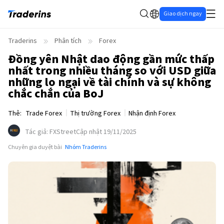
Giao dịch ngay
Traderins
Phân tích
Forex
Đồng yên Nhật dao động gần mức thấp
nhất trong nhiều tháng so với USD giữa
những lo ngại về tài chính và sự không
chắc chắn của BoJ
Thẻ
:
Trade Forex
Thị trường Forex
Nhận định Forex
Tác giả
:
FXStreet
Cập nhật 19/11/2025
Chuyên gia duyệt bài
Nhóm Traderins