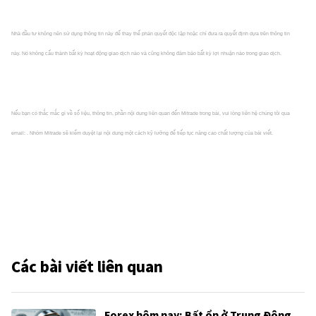
Nhà đầu tư không nên sử dụng thông tin này để thay thế phán quyết độc lập hoặc chỉ đưa ra quyết định dựa trên thông tin
này. Nó không cấu thành bất kỳ hoạt động giao dịch nào và cũng không đảm bảo bất kỳ lợi nhuận nào trong giao dịch.
Nếu bạn có thắc mắc gì về số liệu, thông tin, phần nội dung liên quan đến Mitrade trong bài, vui lòng liên hệ chúng tôi qua
email: . Nhóm Mitrade sẽ kiểm duyệt lại nội dung một cách kỹ lưỡng để tiếp tục nâng cao chất lượng của bài viết.
Các bài viết liên quan
Forex hôm nay: Bất ổn ở Trung Đông