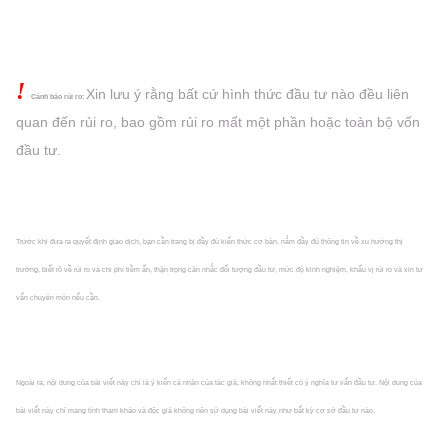
!
Xin lưu ý rằng bất cứ hình thức đầu tư nào đều liên
Cảnh báo rủi ro:
quan đến rủi ro, bao gồm rủi ro mất một phần hoặc
toàn bộ vốn
đầu tư.
Trước khi đưa ra quyết định giao dịch, bạn cần trang bị đầy đủ kiến thức cơ bản, nắm đầy đủ thông tin về xu hướng thị
trường, biết rõ về rủi ro và chi phí tiềm ẩn, thận trọng cân nhắc đối tượng đầu tư, mức độ kinh nghiệm, khẩu vị rủi ro và xin tư
vấn chuyên môn nếu cần.
Ngoài ra, nội dung của bài viết này chỉ là ý kiến cá nhân của tác giả, không nhất thiết có ý nghĩa tư vấn đầu tư. Nội dung của
bài viết này chỉ mang tính tham khảo và độc giả không nên sử dụng bài viết này như bất kỳ cơ sở đầu tư nào.