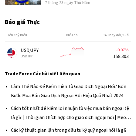
7 tháng 23 ngày Thứ Năm
Trung Đông
Báo giá Thực
Tên / Ký hiệu
Biểu đồ
% Thay đổi / Giá
USD/JPY
-0.06%
158.316
USDJPY
Trade Forex
Các bài viết liên quan
Làm Thế Nào Để Kiếm Tiền Từ Giao Dịch Ngoại Hối? Bốn
Bước Mua Bán Giao Dịch Ngoại Hối Hiệu Quả Nhất 2024
Cách tốt nhất để kiếm lợi nhuận từ việc mua bán ngoại tệ
là gì? | Thời gian thích hợp cho giao dịch ngoại hối | Mẹo
kiếm tiền
Các kỹ thuật gian lận trong đầu tư ký quỹ ngoại hối là gì?