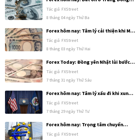
tiếp tục hỗ trợ USD trước loạt dữ liệu
Tác giả
FXStreet
tiếp theo của Mỹ
8 tháng 04 ngày Thứ Ba
Forex hôm nay: Tâm lý cải thiện khi Mỹ
và Iran nối lại nỗ lực tìm kiếm giải pháp
Tác giả
FXStreet
ngoại giao
8 tháng 03 ngày Thứ Hai
Forex Today: Đồng yên Nhật lùi bước
sau khi tăng mạnh nhờ nghi ngờ can
Tác giả
FXStreet
thiệp, BoJ giữ nguyên chính sách
7 tháng 31 ngày Thứ Sáu
Forex hôm nay: Tâm lý xấu đi khi xung
đột Trung Đông lan rộng, sự chú ý
Tác giả
FXStreet
chuyển sang Fed
7 tháng 29 ngày Thứ Tư
Forex hôm nay: Trọng tâm chuyển
sang quyết định lãi suất của ECB,
Tác giả
FXStreet
trong khi căng thẳng vẫn ở mức cao tại