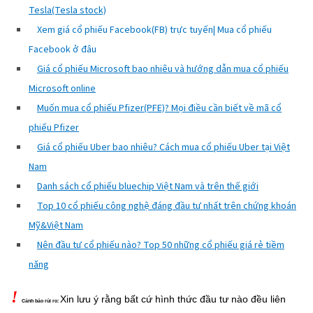
Tesla(Tesla stock)
X
em giá cổ phiếu Facebook(FB) trực tuyến| Mua cổ phiếu
Facebook ở đâu
Giá cổ phiếu Microsoft bao nhiêu và hướng dẫn mua cổ phiếu
Microsoft online
Muốn mua cổ phiếu Pfizer(PFE)? Mọi điều cần biết về mã cổ
phiếu Pfizer
Giá cổ phiếu Uber bao nhiêu? Cách mua cổ phiếu Uber tại Việt
Nam
Danh sách cổ phiếu bluechip Việt Nam và trên thế giới
Top 10 cổ phiếu công nghệ đáng đầu tư nhất trên chứng khoán
Mỹ&Việt Nam
Nên đầu tư cổ phiếu nào? Top 50 những cổ phiếu giá rẻ tiềm
năng
!
Xin lưu ý rằng bất cứ hình thức đầu tư nào đều liên
Cảnh báo rủi ro: