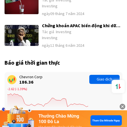
Tác giả
Investing
mắt sản phẩm trong Q4/2024
Investing
ngày09 tháng 7 năm 2024
Chứng khoán APAC biến động khi dữ
Tác giả
Investing
liệu kinh tế Mỹ bùng nổ
Investing
ngày12 tháng 6 năm 2024
Báo giá thời gian thực
Chevron Corp
Giao dịch
186.36
-2.62
(
-1.39%
)
Halliburton Co
Giao dịch
31.85