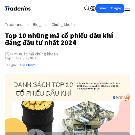
Giao dịch ngay
Traderins
Blog
Chứng khoán
Top 10 những mã cổ phiếu dầu khí
đáng đầu tư nhất 2024
Các mã chứng khoán
14
Phút
Cập nhật 20/06/2024
Tác giả
Jane Phạm