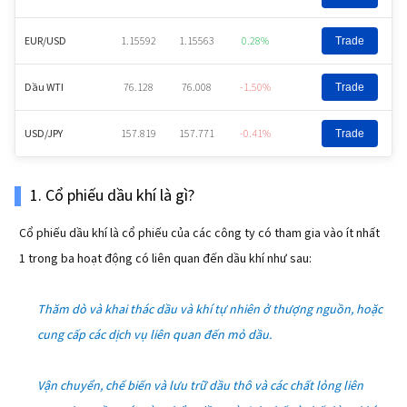
EUR/USD
1.15592
1.15563
0.28%
Trade
Dầu WTI
76.128
76.008
-1.50%
Trade
USD/JPY
157.819
157.771
-0.41%
Trade
1. Cổ phiếu dầu khí là gì?
Cổ phiếu dầu khí là cổ phiếu của các công ty có tham gia vào ít nhất
1 trong ba hoạt động có liên quan đến dầu khí như sau:
Thăm dò và khai thác dầu và khí tự nhiên ở thượng nguồn, hoặc
cung cấp các dịch vụ liên quan đến mỏ dầu.
Vận chuyển, chế biến và lưu trữ dầu thô và các chất lỏng liên