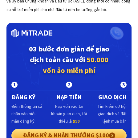
và Ủy ban Chứng khoán và Đầu tư Úc (ASIC), đồng thời có nhiều công
cụ hỗ trợ miễn phí cho nhà đầu tư nên tin tưởng gắn bó.
03 bước đơn giản để giao
dịch toàn cầu với
50.000
vốn ảo miễn phí
1
2
3
ĐĂNG KÝ
NẠP TIỀN
GIAO DỊCH
Điền thông tin cá
Nap vốn vào tài
Tìm kiếm cơ hội
nhân vào biểu
khoản giao dịch, tối
giao dịch và đặt
mẫu đăng ký
thiểu là
$50
lệnh mua bán
ĐĂNG KÝ & NHẬN THƯỞNG $100