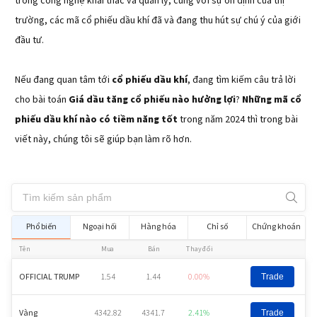
trong công nghệ khai thác và quản lý, cùng với sự ổn định của thị
trường, các mã cổ phiếu dầu khí đã và đang thu hút sự chú ý của giới
đầu tư.
Nếu đang quan tâm tới
cổ phiếu dầu khí
, đang tìm kiếm câu trả lời
cho bài toán
Giá dầu tăng cổ phiếu nào hưởng lợi
?
Những mã cổ
phiếu dầu khí nào có tiềm năng tốt
trong năm 2024 thì trong bài
viết này, chúng tôi sẽ giúp bạn làm rõ hơn.
Phổ biến
Ngoại hối
Hàng hóa
Chỉ số
Chứng khoán
Tên
Mua
Bán
Thay đổi
OFFICIAL TRUMP
1.54
1.44
0.00%
Trade
Vàng
4342.82
4341.7
2.41%
Trade