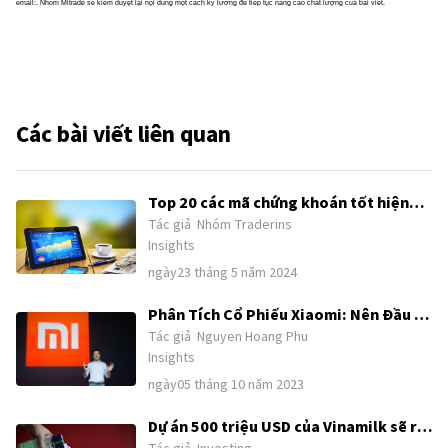
email:. Nhóm Mitrade sẽ kiểm duyệt lại nội dung một cách kỹ lưỡng để tiếp tục nâng cao chất lượng của bài viết.
Các bài viết liên quan
Top 20 các mã chứng khoán tốt hiện
Tác giả
Nhóm Traderins
nay và tăng trưởng tốt nên đầu tư
Insights
2024
ngày23 tháng 5 năm 2024
Phân Tích Cổ Phiếu Xiaomi: Nên Đầu Tư
Tác giả
Nguyen Hoang Phu
Vào Ngôi Sao Công Nghệ Trung Quốc?
Insights
ngày05 tháng 10 năm 2023
Dự án 500 triệu USD của Vinamilk sẽ ra