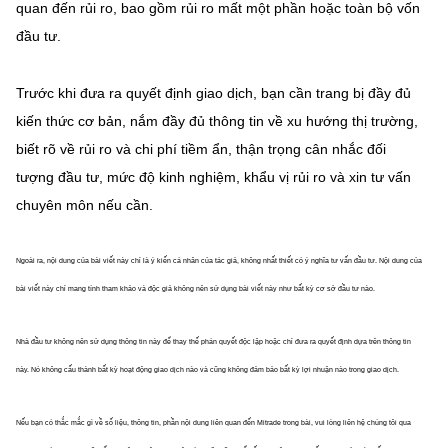
quan đến rủi ro, bao gồm rủi ro mất một phần hoặc
toàn bộ vốn
đầu tư.
Trước khi đưa ra quyết định giao dịch, bạn cần trang bị đầy đủ
kiến thức cơ bản, nắm đầy đủ thông tin về xu hướng thị trường,
biết rõ về rủi ro và chi phí tiềm ẩn, thận trọng cân nhắc đối
tượng đầu tư, mức độ kinh nghiệm, khẩu vị rủi ro và xin tư vấn
chuyên môn nếu cần.
Ngoài ra, nội dung của bài viết này chỉ là ý kiến cá nhân của tác giả, không nhất thiết có ý nghĩa tư vấn đầu tư. Nội dung của
bài viết này chỉ mang tính tham khảo và độc giả không nên sử dụng bài viết này như bất kỳ cơ sở đầu tư nào.
Nhà đầu tư không nên sử dụng thông tin này để thay thế phán quyết độc lập hoặc chỉ đưa ra quyết định dựa trên thông tin
này. Nó không cấu thành bất kỳ hoạt động giao dịch nào và cũng không đảm bảo bất kỳ lợi nhuận nào trong giao dịch.
Nếu bạn có thắc mắc gì về số liệu, thông tin, phần nội dung liên quan đến Mitrade trong bài, vui lòng liên hệ chúng tôi qua