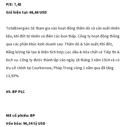
P/E: 7,43
Giá hiện tại: 66,66 USD
TotalEnergies SE tham gia vào hoạt động thăm dò và sản xuất nhiên
liệu, khí đốt tự nhiên và điện các-bon thấp. Công ty hoạt động thông
qua các phân khúc kinh doanh sau: Thăm dò & Sản xuất; Khí đốt,
Năng lượng tái tạo & Điện tích hợp; Lọc dầu & Hóa chất và Tiếp thị &
Dịch vụ. Công ty được thành lập vào ngày 28 tháng 3 năm 1924 và có
trụ sở chính tại Courbevoie, Pháp.Trong vòng 1 năm qua đã tăng
13,93%.
#5. BP PLC
Mã cổ phiếu: BP
Vốn hóa: 96,34 tỷ USD