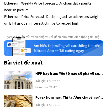
Ethereum Weekly Price Forecast: Onchain data paints
bearish picture
Ethereum Price Forecast: Declining active addresses weigh
on ETH as open interest climbs to record high
Tuyên bố miễn trừ trách nhiệm: Chỉ dành cho mục đích thông tin. Hiệu
suất trong quá khứ không đảm bảo cho kết quả trong tương lai.
Bài viết đề xuất
NFP hay Iran: Yếu tố nào sẽ phá vỡ sự
tích luỹ của Chỉ số đô la Mỹ?
Tác giả
FXStreet
Hôm qua 09: 47
Forex hôm nay: Thị trường chuyển sự
chú ý từ Trung Đông sang Bảng lương
Tác giả
FXStreet