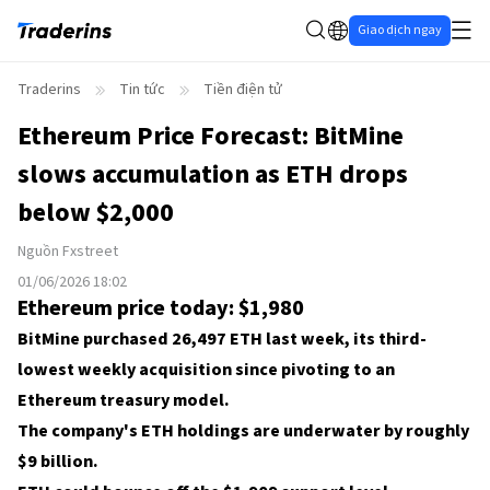
Giao dịch ngay
Traderins
Tin tức
Tiền điện tử
Ethereum Price Forecast: BitMine
slows accumulation as ETH drops
below $2,000
Nguồn
Fxstreet
01/06/2026 18:02
Ethereum price today: $1,980
BitMine purchased 26,497 ETH last week, its third-
lowest weekly acquisition since pivoting to an
Ethereum treasury model.
The company's ETH holdings are underwater by roughly
$9 billion.