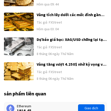
phi nông nghiệp của Mỹ
Hôm qua 09: 44
Vàng tích lũy dưới các mức đỉnh gần
đây khi sức mạnh của USD và kỳ vọng
Tác giả
FXStreet
Fed tăng lãi suất kìm hãm đà tăng
Hôm qua 03: 04
trước thềm công bố Bảng lương phi
nông nghiệp (NFP) của Mỹ
Dự báo giá bạc: XAG/USD chững lại tại
62,00$ sau đà tăng kéo dài hai ngày
Tác giả
FXStreet
8 tháng 06 ngày Thứ Năm
Vàng tăng vượt 4.250$ nhờ kỳ vọng về
thỏa thuận Mỹ–Iran
Tác giả
FXStreet
8 tháng 06 ngày Thứ Năm
sản phẩm liên quan
Ethereum
Giao dịch
1916.40