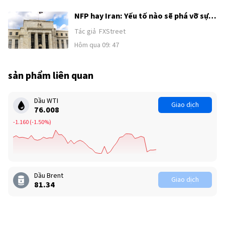
NFP hay Iran: Yếu tố nào sẽ phá vỡ sự
tích luỹ của Chỉ số đô la Mỹ?
Tác giả
FXStreet
Hôm qua 09: 47
sản phẩm liên quan
Dầu WTI
Giao dịch
76.008
-1.160
(
-1.50%
)
Dầu Brent
Giao dịch
81.34