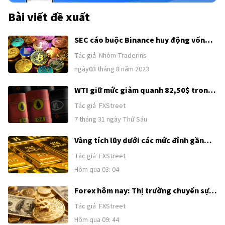
OPEC+ đề cập đến một nhóm mở rộng bao gồm mười
thành viên không thuộc OPEC, đáng chú ý nhất trong số
Bài viết đề xuất
đó là Nga.
SEC cáo buộc Binance huy động vốn
trái phép, thị trường Crypto chao đảo
Tác giả
Nhóm Traderins
đầu tuần
ngày03 tháng 8 năm 2023
WTI giữ mức giảm quanh 82,50$ trong
bối cảnh hy vọng ngoại giao Mỹ-Iran
Tác giả
FXStreet
được khơi lại
7 tháng 31 ngày Thứ Sáu
Vàng tích lũy dưới các mức đỉnh gần
đây khi sức mạnh của USD và kỳ vọng
Tác giả
FXStreet
Fed tăng lãi suất kìm hãm đà tăng
Hôm qua 03: 04
trước thềm công bố Bảng lương phi
nông nghiệp (NFP) của Mỹ
Forex hôm nay: Thị trường chuyển sự
chú ý từ Trung Đông sang Bảng lương
Tác giả
FXStreet
phi nông nghiệp của Mỹ
Hôm qua 09: 44