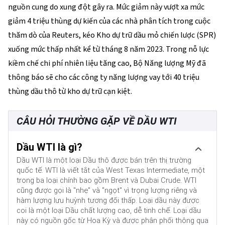
nguồn cung do xung đột gây ra. Mức giảm này vượt xa mức
giảm 4 triệu thùng dự kiến của các nhà phân tích trong cuộc
thăm dò của Reuters, kéo Kho dự trữ dầu mỏ chiến lược (SPR)
xuống mức thấp nhất kể từ tháng 8 năm 2023. Trong nỗ lực
kiềm chế chi phí nhiên liệu tăng cao, Bộ Năng lượng Mỹ đã
thông báo sẽ cho các công ty năng lượng vay tới 40 triệu
thùng dầu thô từ kho dự trữ cạn kiệt.
CÂU HỎI THƯỜNG GẶP VỀ DẦU WTI
Dầu WTI là gì?
Dầu WTI là một loại Dầu thô được bán trên thị trường
quốc tế. WTI là viết tắt của West Texas Intermediate, một
trong ba loại chính bao gồm Brent và Dubai Crude. WTI
cũng được gọi là "nhẹ" và "ngọt" vì trọng lượng riêng và
hàm lượng lưu huỳnh tương đối thấp. Loại dầu này được
coi là một loại Dầu chất lượng cao, dễ tinh chế. Loại dầu
này có nguồn gốc từ Hoa Kỳ và được phân phối thông qua