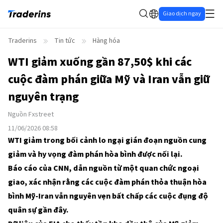
Giao dịch ngay
Traderins
Tin tức
Hàng hóa
WTI giảm xuống gần 87,50$ khi các
cuộc đàm phán giữa Mỹ và Iran vẫn giữ
nguyên trạng
Nguồn
Fxstreet
11/06/2026 08:58
WTI giảm trong bối cảnh lo ngại gián đoạn nguồn cung
giảm và hy vọng đàm phán hòa bình được nối lại.
Báo cáo của CNN, dẫn nguồn từ một quan chức ngoại
giao, xác nhận rằng các cuộc đàm phán thỏa thuận hòa
bình Mỹ-Iran vẫn nguyên vẹn bất chấp các cuộc đụng độ
quân sự gần đây.