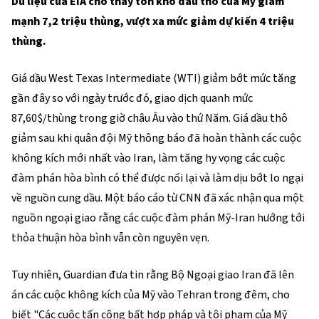
Dữ liệu của EIA cho thấy tồn kho dầu thô của Mỹ giảm
mạnh 7,2 triệu thùng, vượt xa mức giảm dự kiến 4 triệu
thùng.
Giá dầu West Texas Intermediate (WTI) giảm bớt mức tăng
gần đây so với ngày trước đó, giao dịch quanh mức
87,60$/thùng trong giờ châu Âu vào thứ Năm. Giá dầu thô
giảm sau khi quân đội Mỹ thông báo đã hoàn thành các cuộc
không kích mới nhất vào Iran, làm tăng hy vọng các cuộc
đàm phán hòa bình có thể được nối lại và làm dịu bớt lo ngại
về nguồn cung dầu. Một báo cáo từ CNN đã xác nhận qua một
nguồn ngoại giao rằng các cuộc đàm phán Mỹ-Iran hướng tới
thỏa thuận hòa bình vẫn còn nguyên vẹn.
Tuy nhiên, Guardian đưa tin rằng Bộ Ngoại giao Iran đã lên
án các cuộc không kích của Mỹ vào Tehran trong đêm, cho
biết "Các cuộc tấn công bất hợp pháp và tội phạm của Mỹ