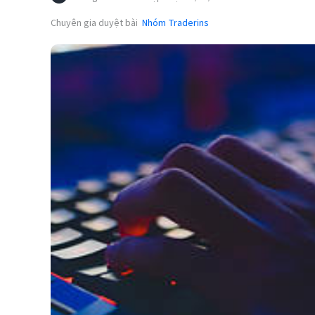
Chuyên gia duyệt bài
Nhóm Traderins