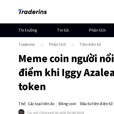
Thị trường
Tin tức
Phân tích
Traderins
Phân tích
Tiền điện tử
Meme coin người nổi 
điểm khi Iggy Azale
token
Thẻ
:
Các loại tiền ảo
Đồng coin
Đầu tư tiền điện tử
Tác giả
:
FXStreet
Cập nhật 03/06/2024