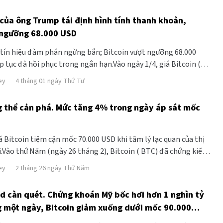
i của ông Trump tái định hình tính thanh khoản,
 ngưỡng 68.000 USD
 tín hiệu đàm phán ngừng bắn; Bitcoin vượt ngưỡng 68.000
ếp tục đà hồi phục trong ngắn hạn.Vào ngày 1/4, giá Bitcoin (
à hồi phục, tăng mạnh đ
ey
4 tháng 01 ngày Thứ Tư
g thể cản phá. Mức tăng 4% trong ngày áp sát mốc
á Bitcoin tiệm cận mốc 70.000 USD khi tâm lý lạc quan của thị
.Vào thứ Năm (ngày 26 tháng 2), Bitcoin ( BTC) đã chứng kiến
iá mạnh hiếm hoi gần đây, nhảy vọ
ey
2 tháng 26 ngày Thứ Năm
d càn quét. Chứng khoán Mỹ bốc hơi hơn 1 nghìn tỷ
g một ngày, Bitcoin giảm xuống dưới mốc 90.000