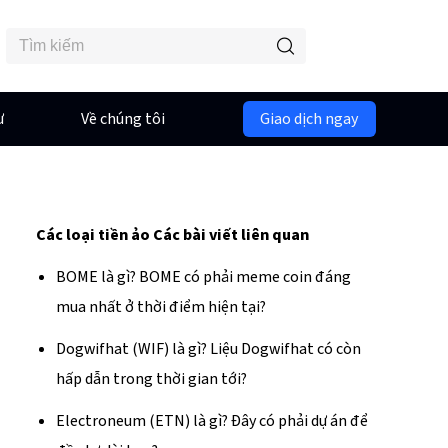
ư
Về chúng tôi
Giao dịch ngay
Các loại tiền ảo
Các bài viết liên quan
BOME là gì? BOME có phải meme coin đáng
mua nhất ở thời điểm hiện tại?
Dogwifhat (WIF) là gì? Liệu Dogwifhat có còn
hấp dẫn trong thời gian tới?
Electroneum (ETN) là gì? Đây có phải dự án để