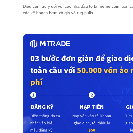
Điều cần lưu ý đối với các nhà đầu tư là meme coin luôn c
các kế hoạch bơm xả giá và rug pulls
03 bước đơn giản để giao dị
toàn cầu với
50.000 vốn ảo 
phí
1
2
ĐĂNG KÝ
NẠP TIỀN
GI
Điền thông tin cá
Nap vốn vào tài khoản
Tìm 
nhân vào biểu
giao dịch, tối thiểu là
giao
mẫu đăng ký
$50
l