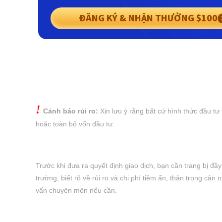
ĐĂNG KÝ & NHẬN THƯỞNG $100
!
Cảnh báo rủi ro:
Xin lưu ý rằng bất cứ hình thức đầu tư
hoặc
toàn bộ vốn đầu tư.
Trước khi đưa ra quyết định giao dịch, bạn cần trang bị đầ
trường, biết rõ về rủi ro và chi phí tiềm ẩn, thận trọng cân
vấn chuyên môn nếu cần.