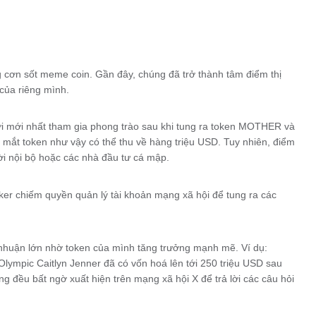
g cơn sốt meme coin. Gần đây, chúng đã trở thành tâm điểm thị
 của riêng mình.
i mới nhất tham gia phong trào sau khi tung ra token MOTHER và
 mắt token như vậy có thể thu về hàng triệu USD. Tuy nhiên, điểm
ời nội bộ hoặc các nhà đầu tư cá mập.
cker chiếm quyền quản lý tài khoản mạng xã hội để tung ra các
i nhuận lớn nhờ token của mình tăng trưởng mạnh mẽ. Ví dụ:
ympic Caitlyn Jenner đã có vốn hoá lên tới 250 triệu USD sau
g đều bất ngờ xuất hiện trên mạng xã hội X để trả lời các câu hỏi