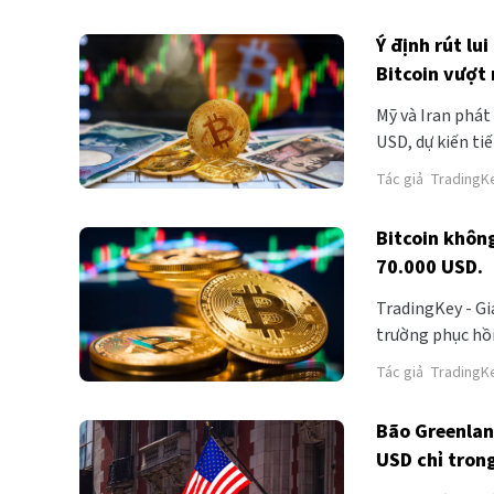
Ý định rút lu
Bitcoin vượt
Mỹ và Iran phát
USD, dự kiến ti
BTC) tiếp tục đ
Tác giả
TradingK
Bitcoin khôn
70.000 USD.
TradingKey - Gi
trường phục hồi
một đợt tăng g
Tác giả
TradingK
Bão Greenlan
USD chỉ tron
USD.