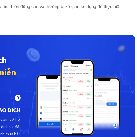
ó tính biến động cao và thường bị kẻ gian lợi dụng để thực hiện
ch
miễn
3
AO DỊCH
kiếm cơ hội
 dịch và đặt
ệnh mua bán