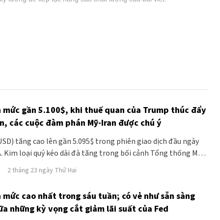
n mức gần 5.100$, khi thuế quan của Trump thúc đẩy
ẩn, các cuộc đàm phán Mỹ-Iran được chú ý
SD) tăng cao lên gần 5.095$ trong phiên giao dịch đầu ngày
Á. Kim loại quý kéo dài đà tăng trong bối cảnh Tổng thống Mỹ
 dọa áp thuế và sự không chắc chắn, thúc đẩy dòng tiền trú
2 tháng 23 ngày Thứ Hai
n mức cao nhất trong sáu tuần; có vẻ như sẵn sàng
ữa những kỳ vọng cắt giảm lãi suất của Fed