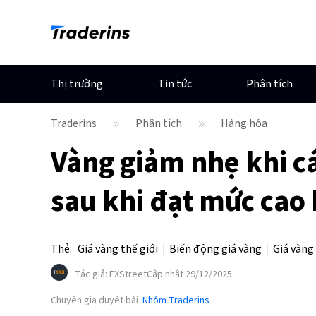
Thị trường
Tin tức
Phân tích
Traderins
Phân tích
Hàng hóa
Vàng giảm nhẹ khi cá
sau khi đạt mức cao 
Thẻ
:
Giá vàng thế giới
Biến động giá vàng
Giá vàng
Tác giả
:
FXStreet
Cập nhật 29/12/2025
Chuyên gia duyệt bài
Nhóm Traderins