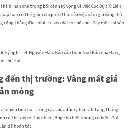
hể bị hạn chế trong bối cảnh kỳ vọng về việc Cục Dự trữ Liên
thấp hơn có thể giảm chi phí cơ hội của việc nắm giữ vàng, hỗ
g căng thẳng địa chính trị kéo dài có thể thúc đẩy một tài sản
rước kỳ nghỉ Tết Nguyên Đán. Báo cáo Doanh số Bán nhà Đang
ào thứ Hai.
g đến thị trường: Vàng mất giá
vẫn mỏng
 "nhiều tiến bộ" trong các cuộc đàm phán với Tổng thống
h có thể xảy ra. Tuy nhiên, ông cho biết không có bước đột
tuần để hoàn tất.