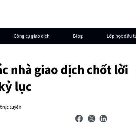
Công cụ giao dịch
Blog
Lớp học đầu t
c nhà giao dịch chốt lời
kỷ lục
 trực tuyến