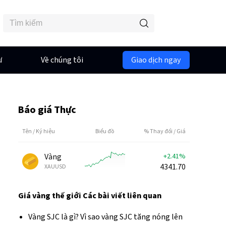
ư
Về chúng tôi
Giao dịch ngay
Báo giá Thực
Tên / Ký hiệu
Biểu đồ
% Thay đổi / Giá
Vàng
+2.41%
4341.70
XAUUSD
Giá vàng thế giới
Các bài viết liên quan
Vàng SJC là gì? Vì sao vàng SJC tăng nóng lên