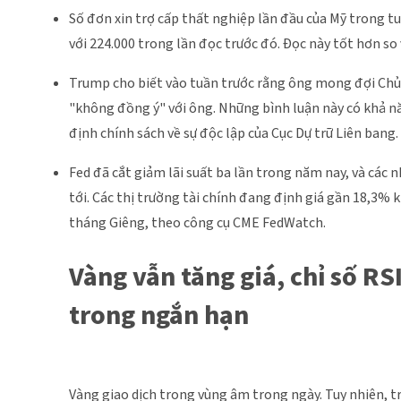
Số đơn xin trợ cấp thất nghiệp lần đầu của Mỹ trong t
với 224.000 trong lần đọc trước đó. Đọc này tốt hơn so 
Trump cho biết vào tuần trước rằng ông mong đợi Chủ t
"không đồng ý" với ông. Những bình luận này có khả nă
định chính sách về sự độc lập của Cục Dự trữ Liên bang.
Fed đã cắt giảm lãi suất ba lần trong năm nay, và các n
tới. Các thị trường tài chính đang định giá gần 18,3% k
tháng Giêng, theo công cụ CME FedWatch.
Vàng vẫn tăng giá, chỉ số RS
trong ngắn hạn
Vàng giao dịch trong vùng âm trong ngày. Tuy nhiên, tr