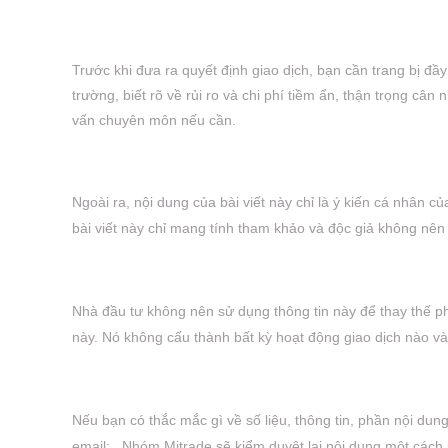
Trước khi đưa ra quyết định giao dịch, bạn cần trang bị đầ
trường, biết rõ về rủi ro và chi phí tiềm ẩn, thận trọng cân
vấn chuyên môn nếu cần.
Ngoài ra, nội dung của bài viết này chỉ là ý kiến cá nhân củ
bài viết này chỉ mang tính tham khảo và độc giả không nên
Nhà đầu tư không nên sử dụng thông tin này để thay thế ph
này. Nó không cấu thành bất kỳ hoạt động giao dịch nào v
Nếu bạn có thắc mắc gì về số liệu, thông tin, phần nội dung
email: . Nhóm Mitrade sẽ kiểm duyệt lại nội dung một cách 