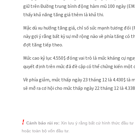
giữ trên Đường trung bình động hàm mũ 100 ngày (EMA)
thấy khả năng tăng giá thêm là khả thi.
Mặc dù xu hướng tăng giá, chỉ số sức mạnh tương đối (
này gợi ý rằng bất kỳ sự mở rộng nào về phía tăng có t
đợt tăng tiếp theo.
Mức cao kỷ lục 4.550$ đóng vai trò là mức kháng cự nga
quyết định trên mức đã đề cập có thể chứng kiến một đ
Về phía giảm, mức thấp ngày 23 tháng 12 là 4.430$ là 
sẽ mở ra cơ hội cho mức thấp ngày 22 tháng 12 là 4.338
!
Cảnh báo rủi ro:
Xin lưu ý rằng bất cứ hình thức đầu tư
hoặc
toàn bộ vốn đầu tư.