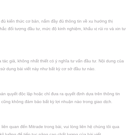
y đủ kiến thức cơ bản, nắm đầy đủ thông tin về xu hướng thị
 nhắc đối tượng đầu tư, mức độ kinh nghiệm, khẩu vị rủi ro và xin tư
a tác giả, không nhất thiết có ý nghĩa tư vấn đầu tư. Nội dung của
 sử dụng bài viết này như bất kỳ cơ sở đầu tư nào.
án quyết độc lập hoặc chỉ đưa ra quyết định dựa trên thông tin
à cũng không đảm bảo bất kỳ lợi nhuận nào trong giao dịch.
 liên quan đến Mitrade trong bài, vui lòng liên hệ chúng tôi qua
kỹ lưỡng để tiếp tục nâng cao chất lượng của bài viết.