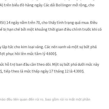
 trên biểu đồ hàng ngày. Các dải Bollinger mở rộng, cho
RSI) 14 ngày nằm trên 70, cho thấy tình trạng quá mua. Điều
hể bị hạn chế bởi một khoảng thời gian điều chỉnh trước khi có
y lập tức cho kim loại vàng. Các nến xanh và một sự bứt phá
ợt phục hồi lên mức tâm lý 4.600$.
mức hỗ trợ ban đầu cần theo dõi. Một sự bứt phá dưới mức này
$, tiếp theo là mức thấp ngày 17 tháng 12 là 4.300$.
 nào đều liên quan đến rủi ro, bao gồm rủi ro mất một phần