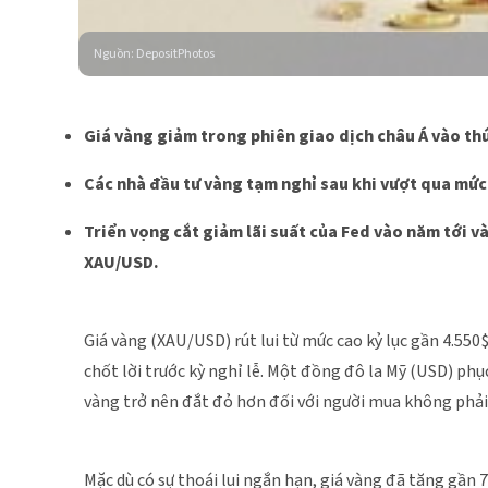
Nguồn
:
DepositPhotos
Giá vàng giảm trong phiên giao dịch châu Á vào thứ
Các nhà đầu tư vàng tạm nghỉ sau khi vượt qua mức 
Triển vọng cắt giảm lãi suất của Fed vào năm tới v
XAU/USD.
Giá vàng (XAU/USD) rút lui từ mức cao kỷ lục gần 4.550$
chốt lời trước kỳ nghỉ lễ. Một đồng đô la Mỹ (USD) phục
vàng trở nên đắt đỏ hơn đối với người mua không phải t
Mặc dù có sự thoái lui ngắn hạn, giá vàng đã tăng gần