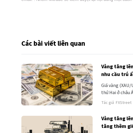
Các bài viết liên quan
Vàng tăng lê
nhu cầu trú 
Giá vàng (XAU/U
thứ Hai ở châu 
Donald Trump đe
Tác giả
FXStreet
ẩn an toàn.
Vàng tăng lê
tăng thêm gi