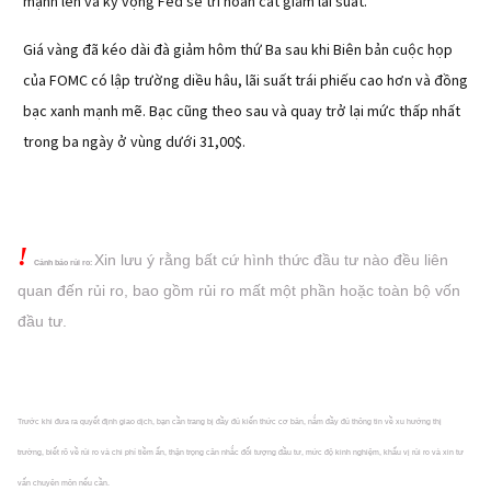
mạnh lên và kỳ vọng Fed sẽ trì hoãn cắt giảm lãi suất.
Giá vàng đã kéo dài đà giảm hôm thứ Ba sau khi Biên bản cuộc họp
của FOMC có lập trường diều hâu, lãi suất trái phiếu cao hơn và đồng
bạc xanh mạnh mẽ. Bạc cũng theo sau và quay trở lại mức thấp nhất
trong ba ngày ở vùng dưới 31,00$.
!
Xin lưu ý rằng bất cứ hình thức đầu tư nào đều liên
Cảnh báo rủi ro:
quan đến rủi ro, bao gồm rủi ro mất một phần hoặc
toàn bộ vốn
đầu tư.
Trước khi đưa ra quyết định giao dịch, bạn cần trang bị đầy đủ kiến thức cơ bản, nắm đầy đủ thông tin về xu hướng thị
trường, biết rõ về rủi ro và chi phí tiềm ẩn, thận trọng cân nhắc đối tượng đầu tư, mức độ kinh nghiệm, khẩu vị rủi ro và xin tư
vấn chuyên môn nếu cần.