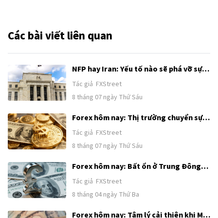
Các bài viết liên quan
NFP hay Iran: Yếu tố nào sẽ phá vỡ sự
tích luỹ của Chỉ số đô la Mỹ?
Tác giả
FXStreet
8 tháng 07 ngày Thứ Sáu
Forex hôm nay: Thị trường chuyển sự
chú ý từ Trung Đông sang Bảng lương
Tác giả
FXStreet
phi nông nghiệp của Mỹ
8 tháng 07 ngày Thứ Sáu
Forex hôm nay: Bất ổn ở Trung Đông
tiếp tục hỗ trợ USD trước loạt dữ liệu
Tác giả
FXStreet
tiếp theo của Mỹ
8 tháng 04 ngày Thứ Ba
Forex hôm nay: Tâm lý cải thiện khi Mỹ