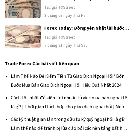
và Iran nối lại nỗ lực tìm kiếm giải pháp
Tác giả
FXStreet
ngoại giao
8 tháng 03 ngày Thứ Hai
Forex Today: Đồng yên Nhật lùi bước
sau khi tăng mạnh nhờ nghi ngờ can
Tác giả
FXStreet
thiệp, BoJ giữ nguyên chính sách
7 tháng 31 ngày Thứ Sáu
Trade Forex
Các bài viết liên quan
Làm Thế Nào Để Kiếm Tiền Từ Giao Dịch Ngoại Hối? Bốn
Bước Mua Bán Giao Dịch Ngoại Hối Hiệu Quả Nhất 2024
Cách tốt nhất để kiếm lợi nhuận từ việc mua bán ngoại tệ
là gì? | Thời gian thích hợp cho giao dịch ngoại hối | Mẹo
kiếm tiền
Các kỹ thuật gian lận trong đầu tư ký quỹ ngoại hối là gì?
Làm thế nào để tránh bị lừa đảo bởi các nền tảng bất hợp