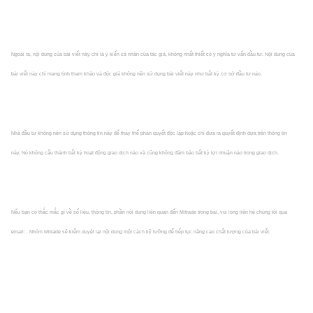
Ngoài ra, nội dung của bài viết này chỉ là ý kiến cá nhân của tác giả, không nhất thiết có ý nghĩa tư vấn đầu tư. Nội dung của
bài viết này chỉ mang tính tham khảo và độc giả không nên sử dụng bài viết này như bất kỳ cơ sở đầu tư nào.
Nhà đầu tư không nên sử dụng thông tin này để thay thế phán quyết độc lập hoặc chỉ đưa ra quyết định dựa trên thông tin
này. Nó không cấu thành bất kỳ hoạt động giao dịch nào và cũng không đảm bảo bất kỳ lợi nhuận nào trong giao dịch.
Nếu bạn có thắc mắc gì về số liệu, thông tin, phần nội dung liên quan đến Mitrade trong bài, vui lòng liên hệ chúng tôi qua
email: . Nhóm Mitrade sẽ kiểm duyệt lại nội dung một cách kỹ lưỡng để tiếp tục nâng cao chất lượng của bài viết.