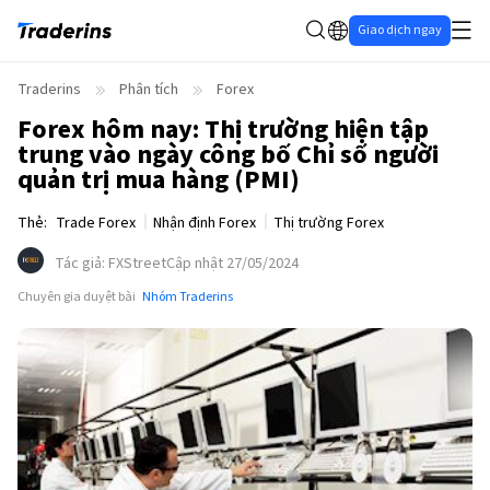
Giao dịch ngay
Traderins
Phân tích
Forex
Forex hôm nay: Thị trường hiện tập
trung vào ngày công bố Chỉ số người
quản trị mua hàng (PMI)
Thẻ
:
Trade Forex
Nhận định Forex
Thị trường Forex
Tác giả
:
FXStreet
Cập nhật 27/05/2024
Chuyên gia duyệt bài
Nhóm Traderins