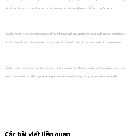
bài viết này chỉ mang tính tham khảo và độc giả không nên sử dụng bài viết này như bất kỳ cơ sở đầu tư nào.
Nhà đầu tư không nên sử dụng thông tin này để thay thế phán quyết độc lập hoặc chỉ đưa ra quyết định dựa trên thông tin
này. Nó không cấu thành bất kỳ hoạt động giao dịch nào và cũng không đảm bảo bất kỳ lợi nhuận nào trong giao dịch.
Nếu bạn có thắc mắc gì về số liệu, thông tin, phần nội dung liên quan đến Mitrade trong bài, vui lòng liên hệ chúng tôi qua
email: . Nhóm Mitrade sẽ kiểm duyệt lại nội dung một cách kỹ lưỡng để tiếp tục nâng cao chất lượng của bài viết.
Các bài viết liên quan