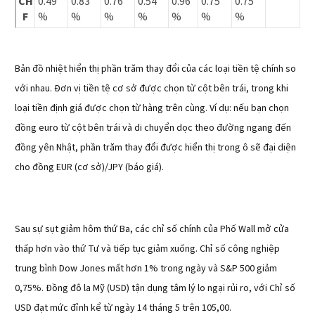
CH
0.49
0.83
0.76
0.54
0.96
0.75
0.75
F
%
%
%
%
%
%
%
Bản đồ nhiệt hiển thị phần trăm thay đổi của các loại tiền tệ chính so
với nhau. Đơn vị tiền tệ cơ sở được chọn từ cột bên trái, trong khi
loại tiền định giá được chọn từ hàng trên cùng. Ví dụ: nếu bạn chọn
đồng euro từ cột bên trái và di chuyển dọc theo đường ngang đến
đồng yên Nhật, phần trăm thay đổi được hiển thị trong ô sẽ đại diện
cho đồng EUR (cơ sở)/JPY (báo giá).
Sau sự sụt giảm hôm thứ Ba, các chỉ số chính của Phố Wall mở cửa
thấp hơn vào thứ Tư và tiếp tục giảm xuống. Chỉ số công nghiệp
trung bình Dow Jones mất hơn 1% trong ngày và S&P 500 giảm
0,75%. Đồng đô la Mỹ (USD) tận dụng tâm lý lo ngại rủi ro, với Chỉ số
USD đạt mức đỉnh kể từ ngày 14 tháng 5 trên 105,00.