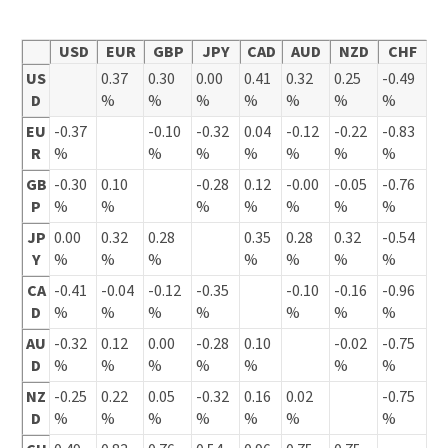
USD
EUR
GBP
JPY
CAD
AUD
NZD
CHF
US
0.37
0.30
0.00
0.41
0.32
0.25
-0.49
D
%
%
%
%
%
%
%
EU
-0.37
-0.10
-0.32
0.04
-0.12
-0.22
-0.83
R
%
%
%
%
%
%
%
GB
-0.30
0.10
-0.28
0.12
-0.00
-0.05
-0.76
P
%
%
%
%
%
%
%
JP
0.00
0.32
0.28
0.35
0.28
0.32
-0.54
Y
%
%
%
%
%
%
%
CA
-0.41
-0.04
-0.12
-0.35
-0.10
-0.16
-0.96
D
%
%
%
%
%
%
%
AU
-0.32
0.12
0.00
-0.28
0.10
-0.02
-0.75
D
%
%
%
%
%
%
%
NZ
-0.25
0.22
0.05
-0.32
0.16
0.02
-0.75
D
%
%
%
%
%
%
%