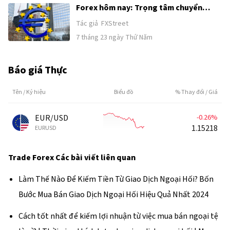
Forex hôm nay: Trọng tâm chuyển
sang quyết định lãi suất của ECB,
Tác giả
FXStreet
trong khi căng thẳng vẫn ở mức cao tại
7 tháng 23 ngày Thứ Năm
Trung Đông
Báo giá Thực
Tên / Ký hiệu
Biểu đồ
% Thay đổi / Giá
EUR/USD
-0.26%
1.15220
EURUSD
Trade Forex
Các bài viết liên quan
Làm Thế Nào Để Kiếm Tiền Từ Giao Dịch Ngoại Hối? Bốn
Bước Mua Bán Giao Dịch Ngoại Hối Hiệu Quả Nhất 2024
Cách tốt nhất để kiếm lợi nhuận từ việc mua bán ngoại tệ