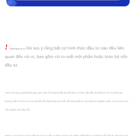
!
Xin lưu ý rằng bất cứ hình thức đầu tư nào đều liên
Cảnh báo rủi ro:
quan đến rủi ro, bao gồm rủi ro mất một phần hoặc
toàn bộ vốn
đầu tư.
Trước khi đưa ra quyết định giao dịch, bạn cần trang bị đầy đủ kiến thức cơ bản, nắm đầy đủ thông tin về xu hướng thị
trường, biết rõ về rủi ro và chi phí tiềm ẩn, thận trọng cân nhắc đối tượng đầu tư, mức độ kinh nghiệm, khẩu vị rủi ro và xin tư
vấn chuyên môn nếu cần.
Ngoài ra, nội dung của bài viết này chỉ là ý kiến cá nhân của tác giả, không nhất thiết có ý nghĩa tư vấn đầu tư. Nội dung của