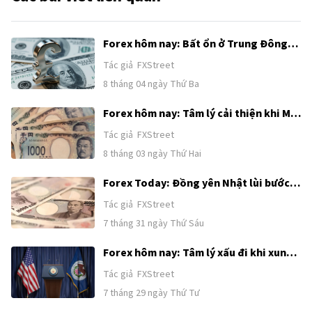
Forex hôm nay: Bất ổn ở Trung Đông
tiếp tục hỗ trợ USD trước loạt dữ liệu
Tác giả
FXStreet
tiếp theo của Mỹ
8 tháng 04 ngày Thứ Ba
Forex hôm nay: Tâm lý cải thiện khi Mỹ
và Iran nối lại nỗ lực tìm kiếm giải pháp
Tác giả
FXStreet
ngoại giao
8 tháng 03 ngày Thứ Hai
Forex Today: Đồng yên Nhật lùi bước
sau khi tăng mạnh nhờ nghi ngờ can
Tác giả
FXStreet
thiệp, BoJ giữ nguyên chính sách
7 tháng 31 ngày Thứ Sáu
Forex hôm nay: Tâm lý xấu đi khi xung
đột Trung Đông lan rộng, sự chú ý
Tác giả
FXStreet
chuyển sang Fed
7 tháng 29 ngày Thứ Tư