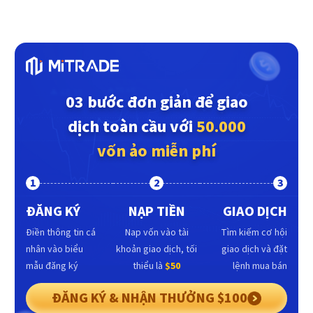
03 bước đơn giản để giao
dịch toàn cầu với
50.000
vốn ảo miễn phí
1
2
3
ĐĂNG KÝ
NẠP TIỀN
GIAO DỊCH
Điền thông tin cá
Nap vốn vào tài
Tìm kiếm cơ hội
nhân vào biểu
khoản giao dịch, tối
giao dịch và đặt
mẫu đăng ký
thiểu là
$50
lệnh mua bán
ĐĂNG KÝ & NHẬN THƯỞNG $100