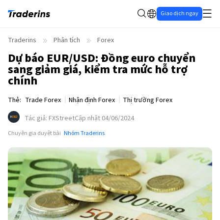
Giao dịch ngay
Traderins
Phân tích
Forex
Dự báo EUR/USD: Đồng euro chuyển
sang giảm giá, kiểm tra mức hỗ trợ
chính
Thẻ
:
Trade Forex
Nhận định Forex
Thị trường Forex
Tác giả
:
FXStreet
Cập nhật 04/06/2024
Chuyên gia duyệt bài
Nhóm Traderins