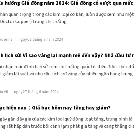
Xu hướng Giá đồng năm 2024: Giá đồng có vượt qua mức
hần quan trọng trong các kim loại cơ bản, luôn được xem như một c
(Doctor Copper) trong thị trường.
aderins
ngày02 tháng 7 năm 2024
h lịch sử! Vì sao vàng lại mạnh mẽ đến vậy? Nhà đầu tư 
hi nhận mức đỉnh lịch sử trên thị trường quốc tế, điều được thúc 
 giảm lãi suất và nhu cầu tích trữ vàng của nhiều ngân hàng trung 
 hay sẽ nhanh chóng điều chỉnh khi kinh tế thế giới phục hồi?
ấn Vũ
ngày27 tháng 6 năm 2024
bạc hiện nay：Giá bạc hôm nay tăng hay giảm?
y gần đây giá của các kim loại quý đồng loạt tăng, trung bình là 
ang rất hấp dẫn trước bối cảnh lạm phát gia tăng và căng thẳng địa