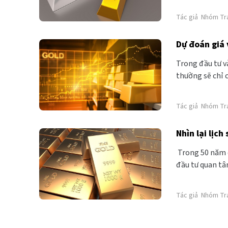
Tác giả
Nhóm Tr
Trong đầu tư v
thường sẽ chỉ chú ý đến cá
những con số ấ
sau vài năm tì
Tác giả
Nhóm Tr
một biểu đồ gi
Nhìn lại lịc
Trong 50 năm q
đầu tư quan tâ
cách đầu tư vàn
Tác giả
Nhóm Tr