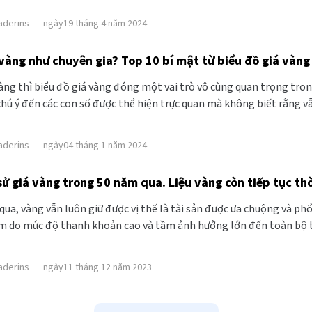
aderins
ngày19 tháng 4 năm 2024
àng thì biểu đồ giá vàng đóng một vai trò vô cùng quan trọng tron
c con số được thể hiện trực quan mà không biết rằng vẫn còn rất nhiều dấu hiệu hay bí ẩn ẩn chứa bên trong
y. Trước đây khi mới bắt đầu đầu tư vàng, mình cũng chỉ biết cách
m hiểu và tích lũy các kinh nghiệm phân tích thì giờ đây mình đã 
aderins
ngày04 tháng 1 năm 2024
á vàng cung cấp.
h sử giá vàng trong 50 năm qua. Liệu vàng còn tiếp tục 
ua, vàng vẫn luôn giữ được vị thế là tài sản được ưa chuộng và phổ
m do mức độ thanh khoản cao và tầm ảnh hưởng lớn đến toàn bộ thị 
g ra sao? Chúng ta sẽ cùng tìm hiểu qua bài viết dưới đây.
aderins
ngày11 tháng 12 năm 2023