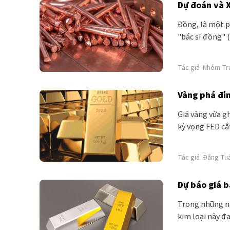
Dự đoán và 
Đồng, là một p
"bác sĩ đồng" 
Tác giả
Nhóm Tr
Vàng phá đỉn
Giá vàng vừa g
kỳ vọng FED cắt
trong năm 2024
Tác giả
Đặng Tu
Dự báo giá 
Trong những ngà
kim loại này đ