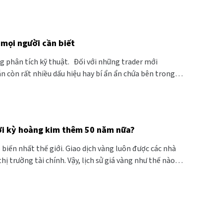
Dự đoán giá vàng như chuyên gia? Top 10 bí mật từ biểu đồ giá vàng mọi người cần biết
g phân tích kỹ thuật. Đối với những trader mới
 sử dụng biểu đồ giá vàng để dự đoán giá vàng nhưng
có thể hiểu được hầu hết những thông tin khổng lồ mà
thời kỳ hoàng kim thêm 50 năm nữa?
 biến nhất thế giới. Giao dịch vàng luôn được các nhà
trường tài chính. Vậy, lịch sử giá vàng như thế nào và