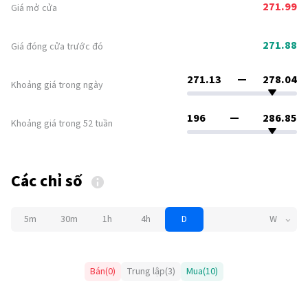
271.99
Giá mở cửa
271.88
Giá đóng cửa trước đó
271.13
278.04
Khoảng giá trong ngày
196
286.85
Khoảng giá trong 52 tuần
Các chỉ số
5m
30m
1h
4h
D
W
Bán
(
0
)
Trung lập
(
3
)
Mua
(
10
)