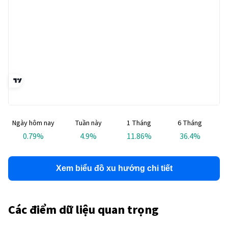
Ngày hôm nay
Tuần này
1 Tháng
6 Tháng
T
0.79
%
4.9
%
11.86
%
36.4
%
Xem biểu đồ xu hướng chi tiết
Các điểm dữ liệu quan trọng