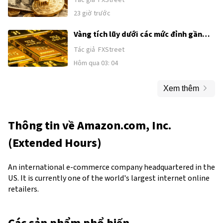
Tác giả
FXStreet
phi nông nghiệp của Mỹ
23 giờ trước
Vàng tích lũy dưới các mức đỉnh gần
đây khi sức mạnh của USD và kỳ vọng
Tác giả
FXStreet
Fed tăng lãi suất kìm hãm đà tăng
Hôm qua 03: 04
trước thềm công bố Bảng lương phi
nông nghiệp (NFP) của Mỹ
Xem thêm
Thông tin về
Amazon.com, Inc.
(Extended Hours)
An international e-commerce company headquartered in the
US. It is currently one of the world's largest internet online
retailers.