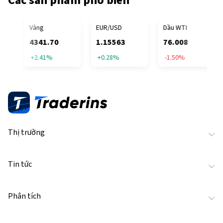
Các sản phẩm phổ biến
FICIAL TRUMP
Vàng
EUR/USD
Dầu WTI
4341.70
1.15563
76.008
+2.41%
+0.28%
-1.50%
Thị trường
Tin tức
Phân tích