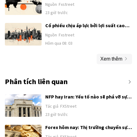
0,5860/đáy tuần khi phe đầu cơ giá lên
Nguồn
Fxstreet
hướng tới NFP của Mỹ
23 giờ trước
Cổ phiếu chịu áp lực bởi lợi suất cao
hơn và rủi ro năng lượng - Deutsche
Nguồn
Fxstreet
Bank
Hôm qua 08: 03
Xem thêm
Phân tích liên quan
NFP hay Iran: Yếu tố nào sẽ phá vỡ sự
tích luỹ của Chỉ số đô la Mỹ?
Tác giả
FXStreet
23 giờ trước
Forex hôm nay: Thị trường chuyển sự
chú ý từ Trung Đông sang Bảng lương