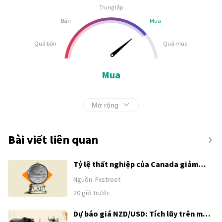
Trung lập
Bán
Mua
Quá bán
Quá mua
Mua
Mở rộng
Bài viết liên quan
Tỷ lệ thất nghiệp của Canada giảm
xuống 6,4% trong tháng 7
Nguồn
Fxstreet
20 giờ trước
Dự báo giá NZD/USD: Tích lũy trên mức