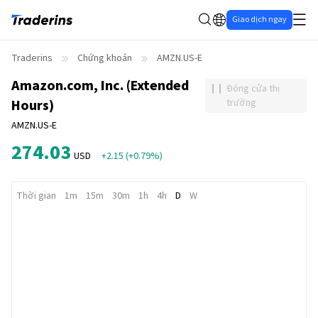
Giao dịch ngay
Traderins
Chứng khoán
AMZN.US-E
Amazon.com, Inc. (Extended
Đóng cửa thị
Hours)
trường
AMZN.US-E
274.03
USD
+2.15
(
+0.79%
)
Thời gian
1m
15m
30m
1h
4h
D
W