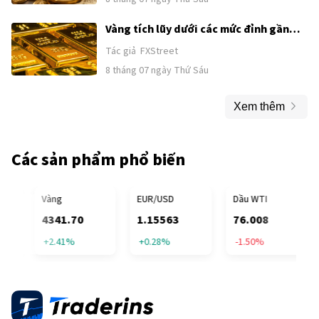
Vàng tích lũy dưới các mức đỉnh gần
đây khi sức mạnh của USD và kỳ vọng
Tác giả
FXStreet
Fed tăng lãi suất kìm hãm đà tăng
8 tháng 07 ngày Thứ Sáu
trước thềm công bố Bảng lương phi
nông nghiệp (NFP) của Mỹ
Xem thêm
Các sản phẩm phổ biến
FICIAL TRUMP
Vàng
EUR/USD
Dầu WTI
4341.70
1.15563
76.008
+2.41%
+0.28%
-1.50%