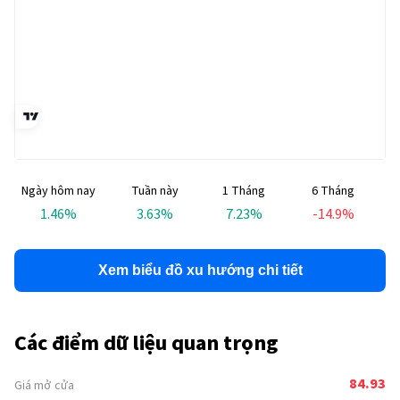
Ngày hôm nay
Tuần này
1 Tháng
6 Tháng
T
1.46
%
3.63
%
7.23
%
-14.9
%
Xem biểu đồ xu hướng chi tiết
Các điểm dữ liệu quan trọng
84.93
Giá mở cửa