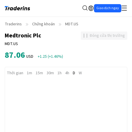
Giao dịch ngay
Traderins
Chứng khoán
MDT.US
Medtronic Plc
Đóng cửa thị trường
MDT.US
87.06
USD
+1.25
(
+1.46%
)
Thời gian
1m
15m
30m
1h
4h
D
W