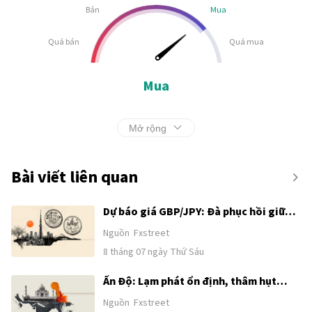
Bán
Mua
Quá bán
Quá mua
Mua
Mở rộng
Bài viết liên quan
Dự báo giá GBP/JPY: Đà phục hồi giữ
vững trên đường SMA 200 ngày
Nguồn
Fxstreet
8 tháng 07 ngày Thứ Sáu
Ấn Độ: Lạm phát ổn định, thâm hụt
thương mại vẫn kéo dài – DBS
Nguồn
Fxstreet