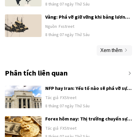
8 tháng 07 ngày Thứ Sáu
Vàng: Phá vỡ giữ vững khi bảng lương
Mỹ sắp công bố – OCBC
Nguồn
Fxstreet
8 tháng 07 ngày Thứ Sáu
Xem thêm
Phân tích liên quan
NFP hay Iran: Yếu tố nào sẽ phá vỡ sự
tích luỹ của Chỉ số đô la Mỹ?
Tác giả
FXStreet
8 tháng 07 ngày Thứ Sáu
Forex hôm nay: Thị trường chuyển sự
chú ý từ Trung Đông sang Bảng lương
Tác giả
FXStreet
phi nông nghiệp của Mỹ
8 tháng 07 ngày Thứ Sáu