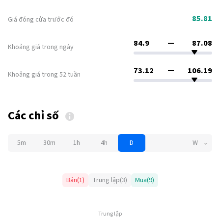
85.81
Giá đóng cửa trước đó
84.9
87.08
Khoảng giá trong ngày
73.12
106.19
Khoảng giá trong 52 tuần
Các chỉ số
5m
30m
1h
4h
D
W
Bán
(
1
)
Trung lập
(
3
)
Mua
(
9
)
Trung lập