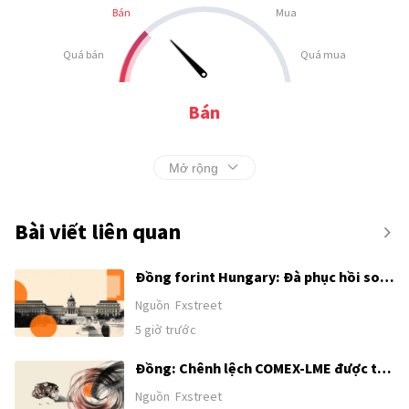
Bán
Mua
Quá bán
Quá mua
Bán
Mở rộng
Bài viết liên quan
Đồng forint Hungary: Đà phục hồi so
với đồng euro có thể tiếp diễn –
Nguồn
Fxstreet
Commerzbank
5 giờ trước
Đồng: Chênh lệch COMEX-LME được tái
định hình bởi hoạt động chênh lệch giá
Nguồn
Fxstreet