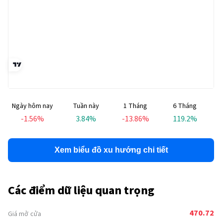
Ngày hôm nay
Tuần này
1 Tháng
6 Tháng
T
-1.56
%
3.84
%
-13.86
%
119.2
%
Xem biểu đồ xu hướng chi tiết
Các điểm dữ liệu quan trọng
470.72
Giá mở cửa