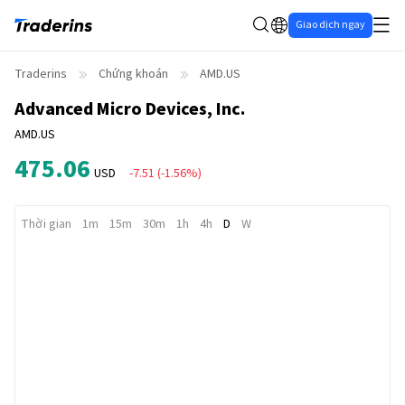
Giao dịch ngay
Traderins
Chứng khoán
AMD.US
Advanced Micro Devices, Inc.
AMD.US
475.06
USD
-7.51
(
-1.56%
)
Thời gian
1m
15m
30m
1h
4h
D
W