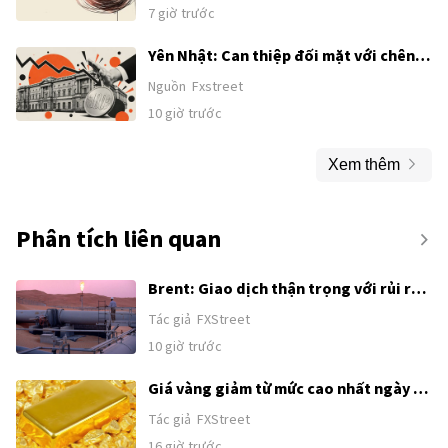
do thuế quan thúc đẩy – Societe
7 giờ trước
Generale
Yên Nhật: Can thiệp đối mặt với chênh
lệch lãi suất dai dẳng – HSBC
Nguồn
Fxstreet
10 giờ trước
Xem thêm
Phân tích liên quan
Brent: Giao dịch thận trọng với rủi ro
địa chính trị – Rabobank
Tác giả
FXStreet
10 giờ trước
Giá vàng giảm từ mức cao nhất ngày 17
tháng 6 trong bối cảnh USD tăng; duy
Tác giả
FXStreet
trì trên mức hỗ trợ then chốt 4.300$
16 giờ trước