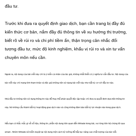
đầu tư.
Trước khi đưa ra quyết định giao dịch, bạn cần trang bị đầy đủ
kiến thức cơ bản, nắm đầy đủ thông tin về xu hướng thị trường,
biết rõ về rủi ro và chi phí tiềm ẩn, thận trọng cân nhắc đối
tượng đầu tư, mức độ kinh nghiệm, khẩu vị rủi ro và xin tư vấn
chuyên môn nếu cần.
Ngoài ra, nội dung của bài viết này chỉ là ý kiến cá nhân của tác giả, không nhất thiết có ý nghĩa tư vấn đầu tư. Nội dung của
bài viết này chỉ mang tính tham khảo và độc giả không nên sử dụng bài viết này như bất kỳ cơ sở đầu tư nào.
Nhà đầu tư không nên sử dụng thông tin này để thay thế phán quyết độc lập hoặc chỉ đưa ra quyết định dựa trên thông tin
này. Nó không cấu thành bất kỳ hoạt động giao dịch nào và cũng không đảm bảo bất kỳ lợi nhuận nào trong giao dịch.
Nếu bạn có thắc mắc gì về số liệu, thông tin, phần nội dung liên quan đến Mitrade trong bài, vui lòng liên hệ chúng tôi qua
email:. Nhóm Mitrade sẽ kiểm duyệt lại nội dung một cách kỹ lưỡng để tiếp tục nâng cao chất lượng của bài viết.