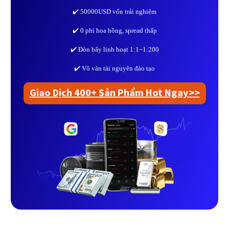
✔️ 50000USD vốn trải nghiệm
✔️ 0 phí hoa hồng, spread thấp
✔️ Đòn bẩy linh hoạt 1:1~1:200
✔️ Vô vàn tài nguyên đào tạo
Giao Dịch 400+ Sản Phẩm Hot Ngay>>