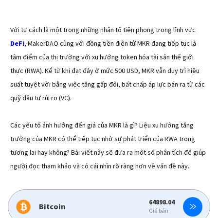
Với tư cách là một trong những nhân tố tiên phong trong lĩnh vực
DeFi
, MakerDAO cùng với đồng tiền điện tử MKR đang tiếp tục là
tâm điểm của thị trường với xu hướng token hóa tài sản thế giới
thực (RWA). Kể từ khi đạt đáy ở mức 500 USD, MKR vẫn duy trì hiệu
suất tuyệt vời bằng việc tăng gấp đôi, bất chấp áp lực bán ra từ các
quỹ đầu tư rủi ro (VC).
Các yếu tố ảnh hưởng đến giá của MKR là gì? Liệu xu hướng tăng
trưởng của MKR có thể tiếp tục nhờ sự phát triển của RWA trong
tương lai hay không? Bài viết này sẽ đưa ra một số phân tích để giúp
người đọc tham khảo và có cái nhìn rõ ràng hơn về vấn đề này.
64898.04
1915.41
Bitcoin
Ethereum
Giá bán
Giá bán