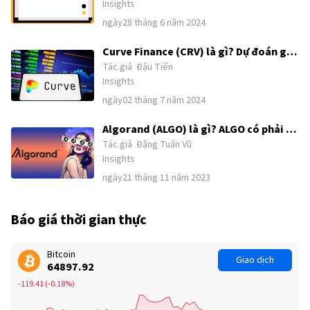
Insights
năng không?
ngày28 tháng 6 năm 2024
Curve Finance (CRV) là gì? Dự đoán giá
Tác giả
Đậu Tiến
CRV trong năm 2024, 2025 và 2026?
Insights
Liệu đã là thời điểm tốt để mua CRV
ngày02 tháng 7 năm 2024
Algorand (ALGO) là gì? ALGO có phải là
Tác giả
Đặng Tuấn Vũ
tiền điện tử tốt để nắm giữ dài hạn?
Insights
ngày21 tháng 11 năm 2023
Báo giá thời gian thực
Bitcoin
Giao dịch
64897.96
-119.37
(
-0.18%
)