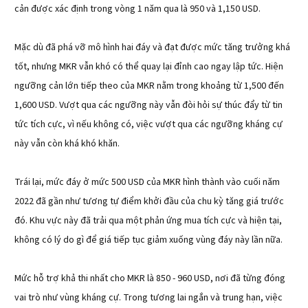
cản được xác định trong vòng 1 năm qua là 950 và 1,150 USD.
Mặc dù đã phá vỡ mô hình hai đáy và đạt được mức tăng trưởng khá
tốt, nhưng MKR vẫn khó có thể quay lại đỉnh cao ngay lập tức. Hiện
ngưỡng cản lớn tiếp theo của MKR nằm trong khoảng từ 1,500 đến
1,600 USD. Vượt qua các ngưỡng này vẫn đòi hỏi sự thúc đẩy từ tin
tức tích cực, vì nếu không có, việc vượt qua các ngưỡng kháng cự
này vẫn còn khá khó khăn.
Trái lại, mức đáy ở mức 500 USD của MKR hình thành vào cuối năm
2022 đã gần như tương tự điểm khởi đầu của chu kỳ tăng giá trước
đó. Khu vực này đã trải qua một phản ứng mua tích cực và hiện tại,
không có lý do gì để giá tiếp tục giảm xuống vùng đáy này lần nữa.
Mức hỗ trợ khả thi nhất cho MKR là 850 - 960 USD, nơi đã từng đóng
vai trò như vùng kháng cự. Trong tương lai ngắn và trung hạn, việc