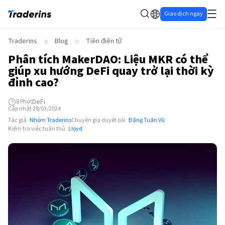
Giao dịch ngay
Traderins
Blog
Tiền điện tử
Phân tích MakerDAO: Liệu MKR có thể
giúp xu hướng DeFi quay trở lại thời kỳ
đỉnh cao?
DeFi
8
Phút
Cập nhật 28/03/2024
Tác giả
Nhóm Traderins
Chuyên gia duyệt bài
Đặng Tuấn Vũ
Kiểm tra việc tuân thủ
Lloyd