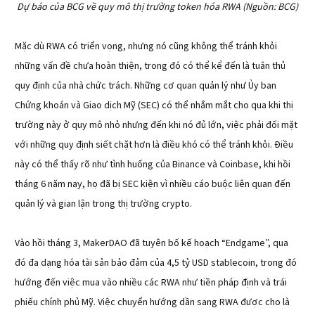
Dự báo của BCG về quy mô thị trường token hóa RWA (Nguồn: BCG)
Mặc dù RWA có triển vọng, nhưng nó cũng không thể tránh khỏi
những vấn đề chưa hoàn thiện, trong đó có thể kể đến là tuân thủ
quy định của nhà chức trách. Những cơ quan quản lý như Ủy ban
Chứng khoán và Giao dịch Mỹ (SEC) có thể nhắm mắt cho qua khi thị
trường này ở quy mô nhỏ nhưng đến khi nó đủ lớn, việc phải đối mặt
với những quy định siết chặt hơn là điều khó có thể tránh khỏi. Điều
này có thể thấy rõ như tình huống của Binance và Coinbase, khi hồi
tháng 6 năm nay, họ đã bị SEC kiện vì nhiều cáo buộc liên quan đến
quản lý và gian lận trong thị trường crypto.
Vào hồi tháng 3, MakerDAO đã tuyên bố kế hoạch “Endgame”, qua
đó đa dạng hóa tài sản bảo đảm của 4,5 tỷ USD stablecoin, trong đó
hướng đến việc mua vào nhiều các RWA như tiền pháp định và trái
phiếu chính phủ Mỹ. Việc chuyển hướng dần sang RWA được cho là