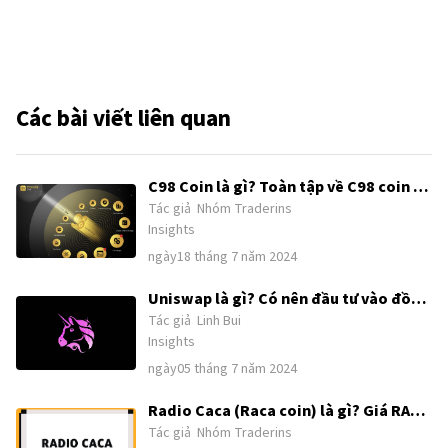
Các bài viết liên quan
C98 Coin là gì? Toàn tập về C98 coin &
Tác giả
Nhóm Traderins
tương lai Coin98
Insights
ngày18 tháng 7 năm 2024
Uniswap là gì? Có nên đầu tư vào đồng
Tác giả
Linh Bui
coin UNI trong tương lai?
Insights
ngày05 tháng 7 năm 2024
Radio Caca (Raca coin) là gì? Giá RACA
Tác giả
Nhóm Traderins
token bao nhiêu? Đồng RACA có tiềm