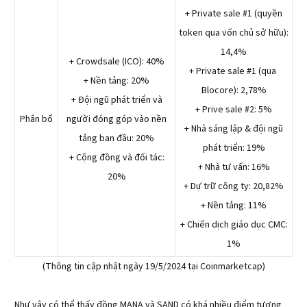
+ Private sale #1 (quyền
token qua vốn chủ sở hữu):
14,4%
+ Crowdsale (ICO): 40%
+ Private sale #1 (qua
+ Nền tảng: 20%
Blocore): 2,78%
+ Đội ngũ phát triển và
+ Prive sale #2: 5%
Phân bổ
người đóng góp vào nền
+ Nhà sáng lập & đội ngũ
tảng ban đầu: 20%
phát triển: 19%
+ Cộng đồng và đối tác:
+ Nhà tư vấn: 16%
20%
+ Dự trữ công ty: 20,82%
+ Nền tảng: 11%
+ Chiến dịch giáo dục CMC:
1%
(Thông tin cập nhật ngày 19/5/2024 tại Coinmarketcap)
Như vậy có thể thấy đồng MANA và SAND có khá nhiều điểm tương