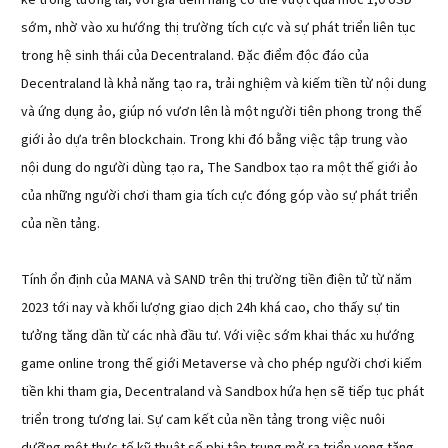
kể trong tương lai, với giá tiềm năng có thể vượt qua mốc 1,0 USD
sớm, nhờ vào xu hướng thị trường tích cực và sự phát triển liên tục
trong hệ sinh thái của Decentraland. Đặc điểm độc đáo của
Decentraland là khả năng tạo ra, trải nghiệm và kiếm tiền từ nội dung
và ứng dụng ảo, giúp nó vươn lên là một người tiên phong trong thế
giới ảo dựa trên blockchain. Trong khi đó bằng việc tập trung vào
nội dung do người dùng tạo ra, The Sandbox tạo ra một thế giới ảo
của những người chơi tham gia tích cực đóng góp vào sự phát triển
của nền tảng.
Tính ổn định của MANA và SAND trên thị trường tiền điện tử từ năm
2023 tới nay và khối lượng giao dịch 24h khá cao, cho thấy sự tin
tưởng tăng dần từ các nhà đầu tư. Với việc sớm khai thác xu hướng
game online trong thế giới Metaverse và cho phép người chơi kiếm
tiền khi tham gia, Decentraland và Sandbox hứa hẹn sẽ tiếp tục phát
triển trong tương lai. Sự cam kết của nền tảng trong việc nuôi