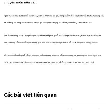
chuyên môn nếu cần.
Ngoài ra, nội dung của bài viết này chỉ là ý kiến cá nhân của tác giả, không nhất thiết có ý nghĩa tư vấn đầu tư. Nội dung của
bài viết này chỉ mang tính tham khảo và độc giả không nên sử dụng bài viết này như bất kỳ cơ sở đầu tư nào.
Nhà đầu tư không nên sử dụng thông tin này để thay thế phán quyết độc lập hoặc chỉ đưa ra quyết định dựa trên thông tin
này. Nó không cấu thành bất kỳ hoạt động giao dịch nào và cũng không đảm bảo bất kỳ lợi nhuận nào trong giao dịch.
Nếu bạn có thắc mắc gì về số liệu, thông tin, phần nội dung liên quan đến Mitrade trong bài, vui lòng liên hệ chúng tôi qua
email:. Nhóm Mitrade sẽ kiểm duyệt lại nội dung một cách kỹ lưỡng để tiếp tục nâng cao chất lượng của bài viết.
Các bài viết liên quan