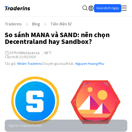
Giao dịch ngay
Traderins
Blog
Tiền điện tử
So sánh MANA và SAND: nên chọn
Decentraland hay Sandbox?
Metaverse
NFT
10
Phút
Cập nhật 21/05/2024
Tác giả
Nhóm Traderins
Chuyên gia duyệt bài
Nguyen Hoang Phu
Nguồn
:
DepositPhotos