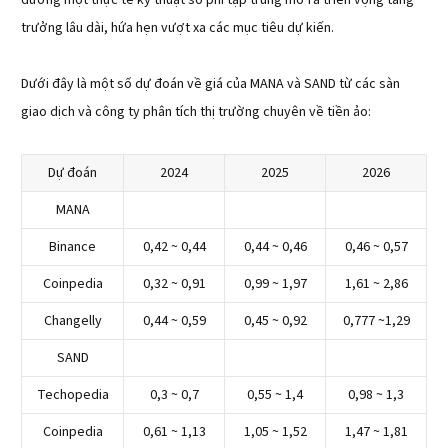
dưỡng một thực tế kỹ thuật số phi tập trung mở ra triển vọng tăng
trưởng lâu dài, hứa hẹn vượt xa các mục tiêu dự kiến.
Dưới đây là một số dự đoán về giá của MANA và SAND từ các sàn
giao dịch và công ty phân tích thị trường chuyên về tiền ảo:
Dự đoán
2024
2025
2026
MANA
Binance
0,42 ~ 0,44
0,44 ~ 0,46
0,46 ~ 0,57
Coinpedia
0,32 ~ 0,91
0,99 ~ 1,97
1,61 ~ 2,86
Changelly
0,44 ~ 0,59
0,45 ~ 0,92
0,777 ~1,29
SAND
Techopedia
0,3 ~ 0,7
0,55 ~ 1,4
0,98 ~ 1,3
Coinpedia
0,61 ~ 1,13
1,05 ~ 1,52
1,47 ~ 1,81