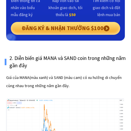
Điền thông tin cá
Nap vốn vào tài
Tìm kiếm cơ hội
nhân vào biểu
khoản giao dịch, tối
giao dịch và đặt
mẫu đăng ký
thiểu là
$50
lệnh mua bán
ĐĂNG KÝ & NHẬN THƯỞNG $100
2. Diễn biến giá MANA và SAND coin trong những năm
gần đây
Giá của MANA(màu xanh) và SAND (màu cam) có xu hướng di chuyển
cùng nhau trong những năm gần đây.