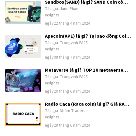
Sandbox(SAND) là gì? SAND Coin có
Tác giả
Jane Phạm
tiềm năng? Toàn tập về Sandbox
Insights
game&SAND Coin
ngày22 tháng 4 năm 2024
Apecoin(APE) là gì? Tại sao đồng Coin
Tác giả
Trongvinh-FA25
Ape trở thành NFT coin HOT
Insights
ngày08 tháng 7 năm 2024
Metaverse là gì? TOP 10 metaverse
Tác giả
Trongvinh-FA25
coin/token tiêu biểu nhất năm 2024
Insights
ngày20 tháng 6 năm 2024
Radio Caca (Raca coin) là gì? Giá RACA
Tác giả
Nhóm Traderins
token bao nhiêu? Đồng RACA có tiềm
Insights
năng không?
ngày28 tháng 6 năm 2024