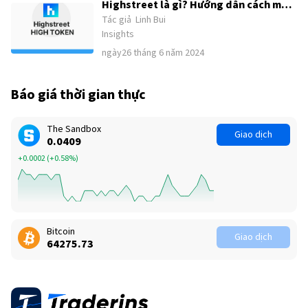
Highstreet là gì? Hướng dẫn cách mua
Tác giả
Linh Bui
HIGH Token
Insights
ngày26 tháng 6 năm 2024
Báo giá thời gian thực
The Sandbox
Giao dịch
0.0409
+0.0002
(
+0.58%
)
Bitcoin
Giao dịch
64275.75